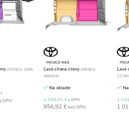
PROACE MAX
PROA
teny
Ľavá strana steny
Ľavá 
(3275(L2), 1390)
(3450(L2),
1662(H1))
2172(H
Na sklade
Na
H
1 054,01
€
1 25
s DPH
z DPH
856,92
€
1 0
bez DPH