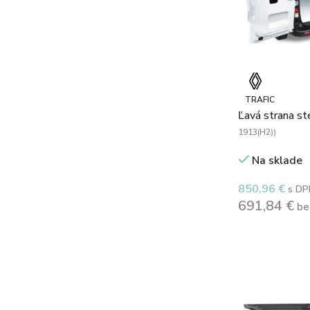
TRAFIC
Ľavá strana s
1913(H2))
Na sklade
850,96
€
s DP
691,84
€
be