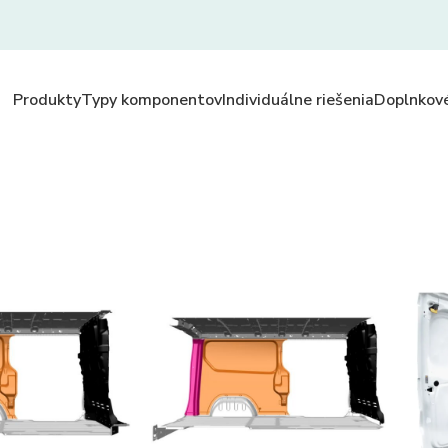
Produkty
Typy komponentov
Individuálne riešenia
Doplnkové