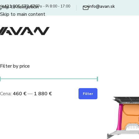
+421 905 573 676
info@avan.sk
Skip to navigation
Po - Pi 8:00 - 17:00
Skip to main content
Filter by price
Cena:
460 €
—
1 880 €
Filter