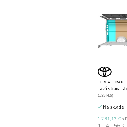
PROACE MAX
Ľavá strana s
1932(H2))
Na sklade
1 281,12
€
s 
1 041,56
€