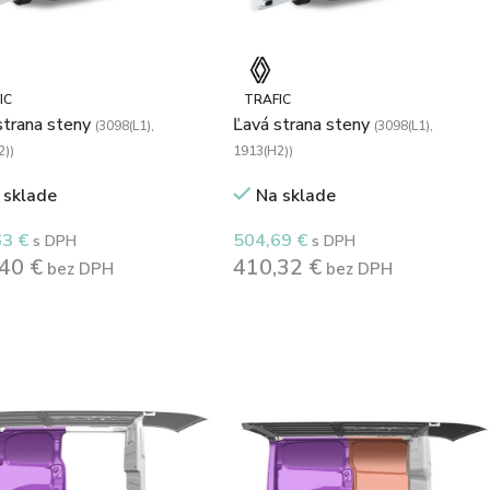
IC
TRAFIC
strana steny
Ľavá strana steny
(3098(L1),
(3098(L1),
2))
1913(H2))
 sklade
Na sklade
63
€
504,69
€
s DPH
s DPH
,40
€
410,32
€
bez DPH
bez DPH