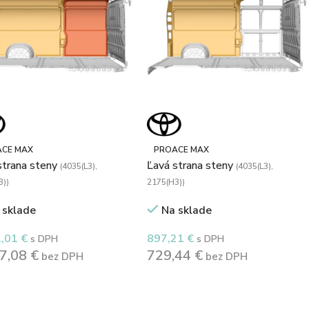
CE MAX
PROACE MAX
strana steny
Ľavá strana steny
(4035(L3),
(4035(L3),
3))
2175(H3))
 sklade
Na sklade
1,01
€
897,21
€
s DPH
s DPH
17,08
€
729,44
€
bez DPH
bez DPH