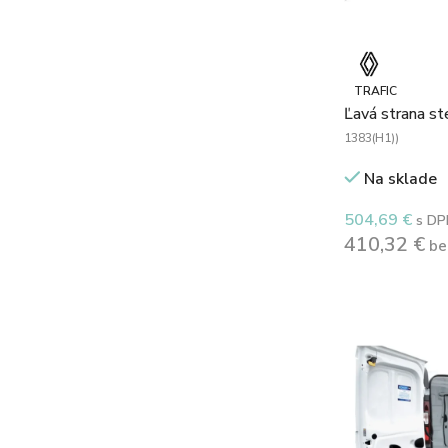
TRAFIC
Ľavá strana s
1383(H1))
Na sklade
504,69
€
s DP
410,32
€
be