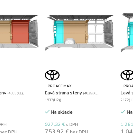
PROACE MAX
PROA
teny
Ľavá strana steny
Ľavá 
(4035(XL),
(4035(XL),
1932(H2))
2172(H
Na sklade
Na
927,32
€
1 28
DPH
s DPH
753,92
€
1 0
bez DPH
bez DPH