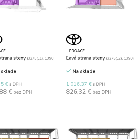
ACE
PROACE
strana steny
Ľavá strana steny
(3275(L1), 1390)
(3275(L2), 1390)
 sklade
Na sklade
85
€
1 016,37
€
s DPH
s DPH
,88
€
826,32
€
bez DPH
bez DPH