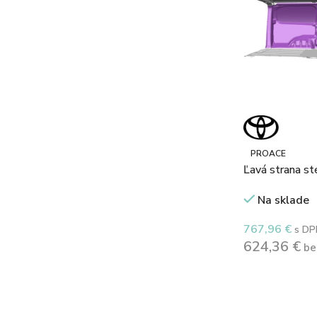
PROACE
Ľavá strana s
Na sklade
767,96
€
s DP
624,36
€
be