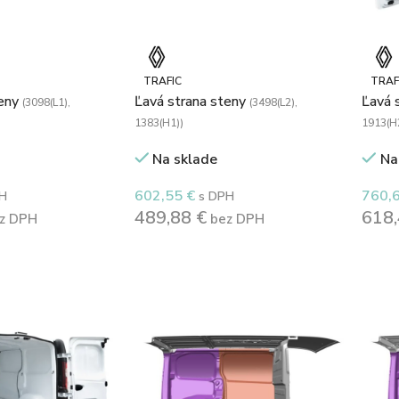
TRAFIC
TRAF
teny
Ľavá strana steny
Ľavá 
(3098(L1),
(3498(L2),
1383(H1))
1913(H
Na sklade
Na
602,55
€
760,
H
s DPH
489,88
€
618
z DPH
bez DPH