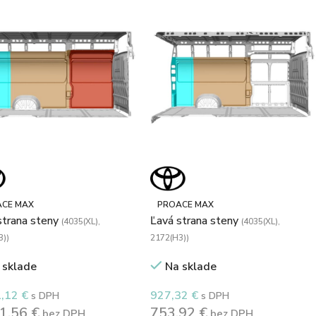
CE MAX
PROACE MAX
strana steny
Ľavá strana steny
(4035(XL),
(4035(XL),
3))
2172(H3))
 sklade
Na sklade
1,12
€
927,32
€
s DPH
s DPH
41,56
€
753,92
€
bez DPH
bez DPH