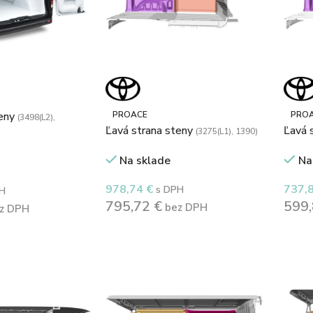
teny
PROACE
PRO
(3498(L2),
Ľavá strana steny
Ľavá 
(3275(L1), 1390)
Na sklade
Na
978,74
€
737,
s DPH
H
795,72
€
599
bez DPH
z DPH