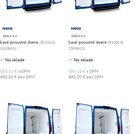
DAILY S-C
DAILY S-C
Ľavé posuvné dvere
Ľavé posuvné dvere
(3520(L3),
(4100(L4),
2100(H3))
1900(H2))
Na sklade
Na sklade
593,11
€
s DPH
593,11
€
s DPH
482,20
€
bez DPH
482,20
€
bez DPH
Výber možností
Výber možností