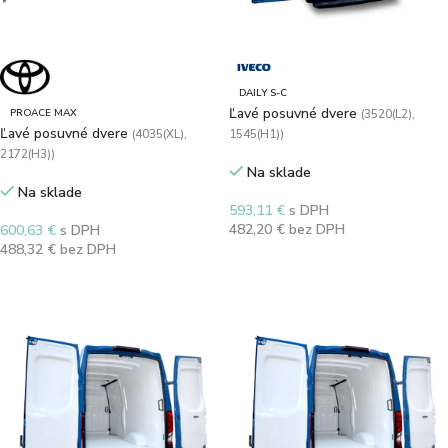
DAILY S-C
Ľavé posuvné dvere
PROACE MAX
(3520(L2),
Ľavé posuvné dvere
(4035(XL),
1545(H1))
2172(H3))
Na sklade
Na sklade
593,11
€
s DPH
482,20
€
bez DPH
600,63
€
s DPH
488,32
€
bez DPH
Výber možností
Výber možností