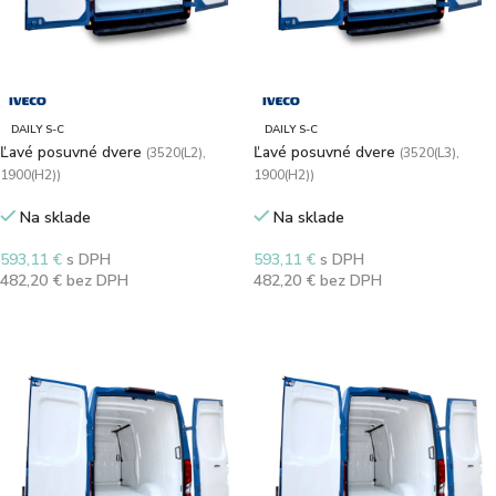
DAILY S-C
DAILY S-C
Ľavé posuvné dvere
Ľavé posuvné dvere
(3520(L2),
(3520(L3),
1900(H2))
1900(H2))
Na sklade
Na sklade
593,11
€
s DPH
593,11
€
s DPH
482,20
€
bez DPH
482,20
€
bez DPH
Výber možností
Výber možností