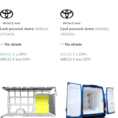
PROACE MAX
PROACE MAX
Ľavé posuvné dvere
Ľavé posuvné dvere
(4035(L3),
(4035(XL),
2175(H3))
1932(H2))
Na sklade
Na sklade
600,63
€
s DPH
600,63
€
s DPH
488,32
€
bez DPH
488,32
€
bez DPH
Výber možností
Výber možností