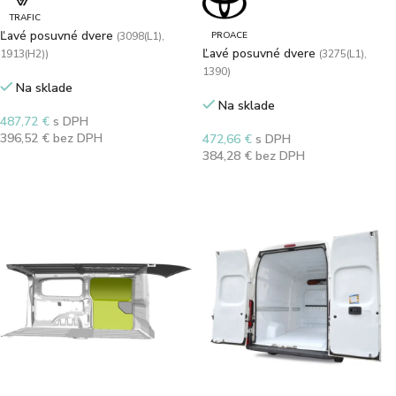
TRAFIC
Ľavé posuvné dvere
(3098(L1),
PROACE
Ľavé posuvné dvere
1913(H2))
(3275(L1),
1390)
Na sklade
Na sklade
487,72
€
s DPH
396,52
€
bez DPH
472,66
€
s DPH
384,28
€
bez DPH
Výber možností
Výber možností