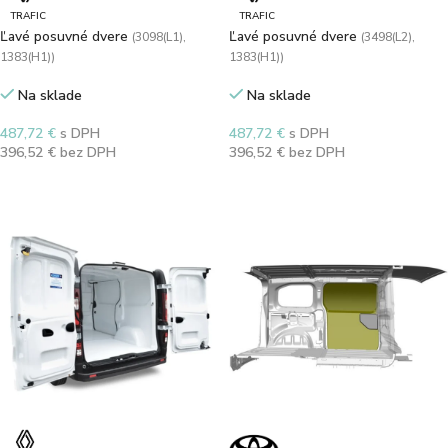
TRAFIC
TRAFIC
Ľavé posuvné dvere
Ľavé posuvné dvere
(3098(L1),
(3498(L2),
1383(H1))
1383(H1))
Na sklade
Na sklade
487,72
€
s DPH
487,72
€
s DPH
396,52
€
bez DPH
396,52
€
bez DPH
Výber možností
Výber možností