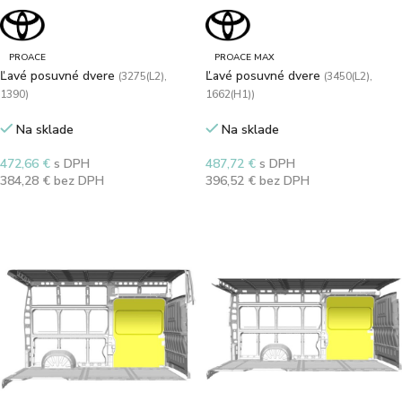
PROACE
PROACE MAX
Ľavé posuvné dvere
Ľavé posuvné dvere
(3275(L2),
(3450(L2),
1390)
1662(H1))
Na sklade
Na sklade
472,66
€
s DPH
487,72
€
s DPH
384,28
€
bez DPH
396,52
€
bez DPH
Výber možností
Výber možností