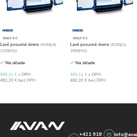
DAILY S-C
DAILY S-C
Ľavé posuvné dvere
Ľavé posuvné dvere
(4100(L4),
(4100(L5),
2100(H3))
1900(H2))
Na sklade
Na sklade
593,11
€
s DPH
593,11
€
s DPH
482,20
€
bez DPH
482,20
€
bez DPH
Výber možností
Výber možností
+421 918
info@ava