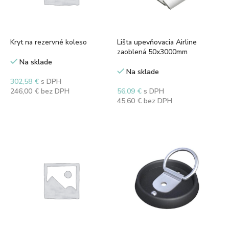
Kryt na rezervné koleso
Lišta upevňovacia Airline
zaoblená 50x3000mm
Na sklade
Na sklade
302,58
€
s DPH
246,00
€
bez DPH
56,09
€
s DPH
45,60
€
bez DPH
Pridať do košíka
Pridať do košíka