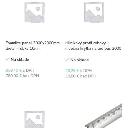
Foamlite panel 3000x2000mm
Hliníkový profil rohový +
Biela Hrúbka 10mm
mliečna krytka na led pás 2000
mm
Na sklade
Na sklade
959,40
€
s DPH
13,28
€
s DPH
780,00
€
bez DPH
10,80
€
bez DPH
Pridať do košíka
Pridať do košíka