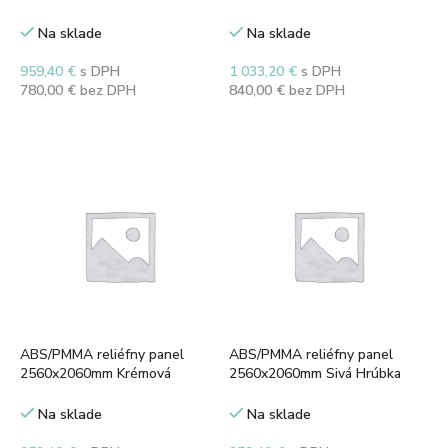
3,5mm
3,8mm
Na sklade
Na sklade
959,40
€
s DPH
1 033,20
€
s DPH
780,00
€
bez DPH
840,00
€
bez DPH
Pridať do košíka
Pridať do košíka
ABS/PMMA reliéfny panel
ABS/PMMA reliéfny panel
2560x2060mm Krémová
2560x2060mm Sivá Hrúbka
Hrúbka 3,5mm
3,5mm
Na sklade
Na sklade