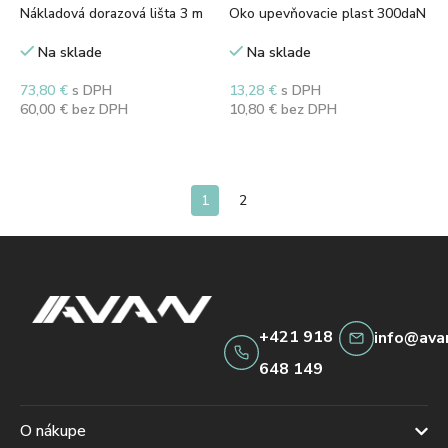
Nákladová dorazová lišta 3 m
Oko upevňovacie plast 300daN
Na sklade
Na sklade
73,80
€
s DPH
13,28
€
s DPH
60,00
€
bez DPH
10,80
€
bez DPH
Pridať do košíka
Pridať do košíka
1
2
+421 918
info@ava
648 149
O nákupe