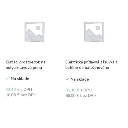
Čistiaci prostriedok na
Elektrická prídavná zásuvka z
polyuretánovú penu
batérie do batožinového
priestoru (okrem zásuvky,
vrátane inštalácie)
Na sklade
Na sklade
12,40
€
s DPH
81,18
€
s DPH
10,08
€
bez DPH
66,00
€
bez DPH
Pridať do košíka
Pridať do košíka