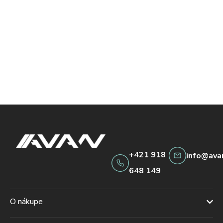
+421 918
info@ava
648 149
O nákupe