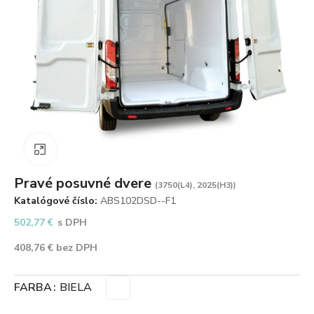
Zväčšiť obrázok
Pravé posuvné dvere
(3750(L4), 2025(H3))
Katalógové číslo:
ABS102DSD--F1
502,77
€
s DPH
408,76
€
bez DPH
FARBA
BIELA