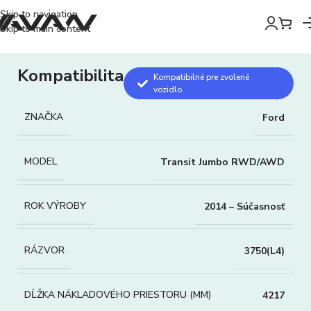
Skip to navigation
Skip to main content
Kompatibilita
Kompatibilné pre zvolené
vozidlo
ZNAČKA
Ford
MODEL
Transit Jumbo RWD/AWD
ROK VÝROBY
2014 – Súčasnosť
RÁZVOR
3750(L4)
DĹŽKA NÁKLADOVÉHO PRIESTORU (MM)
4217