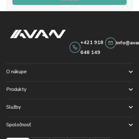
+421 918
info@ava
648 149
O nákupe
Produkty
Služby
Spoločnosť