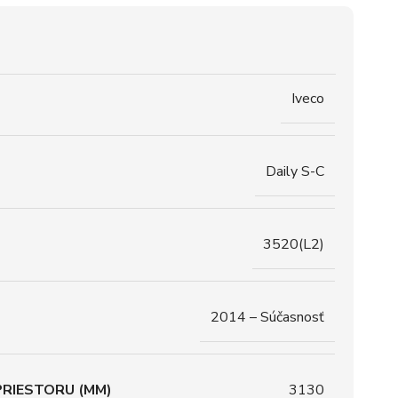
Iveco
Daily S-C
3520(L2)
2014 – Súčasnosť
RIESTORU (MM)
3130