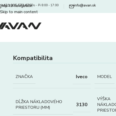
+421 905 573 676
info@avan.sk
Skip to navigation
Po - Pi 8:00 - 17:00
Skip to main content
Kompatibilita
Iveco
ZNAČKA
MODEL
VÝŠKA
DĹŽKA NÁKLADOVÉHO
3130
NÁKLAD
PRIESTORU (MM)
PRIESTO