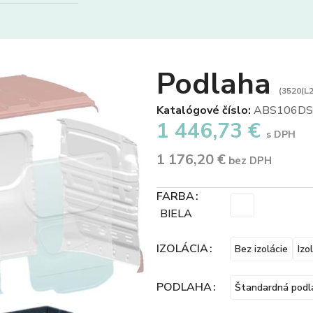
Podlaha
(3520(L2
Katalógové číslo:
ABS106DS
1 446,73
€
s DPH
1 176,20
€
bez DPH
FARBA
BIELA
IZOLÁCIA
Bez izolácie
Izo
PODLAHA
Štandardná podl