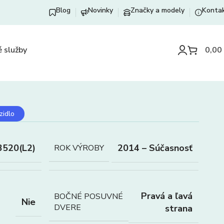
Blog
Novinky
Značky a modely
Konta
 služby
0,00
zidlo
3520(L2)
2014 – Súčasnosť
ROK VÝROBY
Pravá a ľavá
BOČNÉ POSUVNÉ
Nie
DVERE
strana