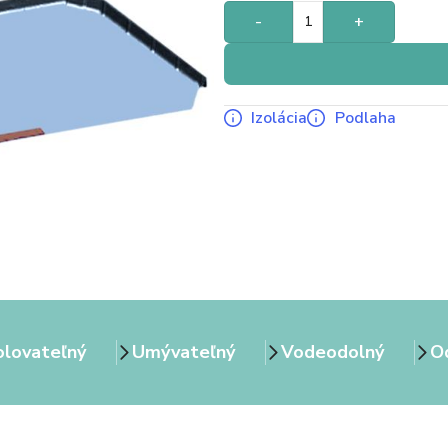
-
+
Izolácia
Podlaha
olovateľný
Umývateľný
Vodeodolný
Od