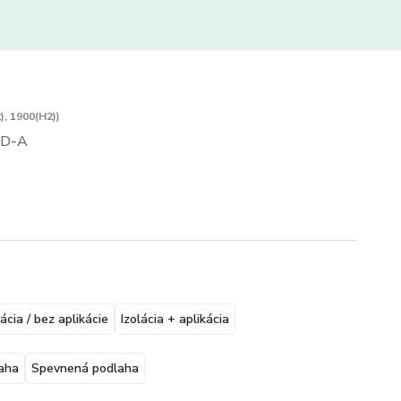
), 1900(H2))
D-A
lácia / bez aplikácie
Izolácia + aplikácia
aha
Spevnená podlaha