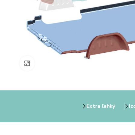
Zväčšiť obrázok
Extra ľahký
Iz