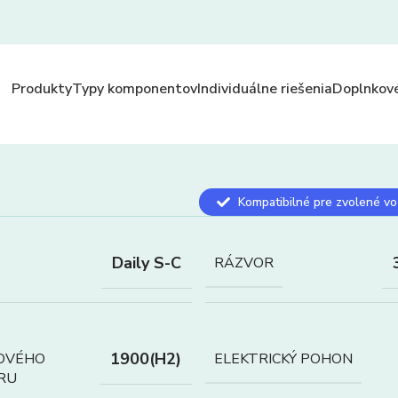
Produkty
Typy komponentov
Individuálne riešenia
Doplnkové
Kompatibilné pre zvolené vo
Daily S-C
RÁZVOR
1900(H2)
OVÉHO
ELEKTRICKÝ POHON
RU