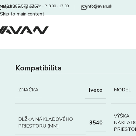
+421 905 573 676
info@avan.sk
Skip to navigation
Po - Pi 8:00 - 17:00
Skip to main content
Kompatibilita
Iveco
ZNAČKA
MODEL
VÝŠKA
DĹŽKA NÁKLADOVÉHO
3540
NÁKLAD
PRIESTORU (MM)
PRIESTO