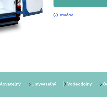
Izolácia
olovateľný
Umývateľný
Vodeodolný
Od