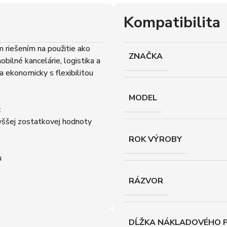
Kompatibilita
riešením na použitie ako
ZNAČKA
bilné kancelárie, logistika a
a ekonomicky s flexibilitou
MODEL
ž
yššej zostatkovej hodnoty
ROK VÝROBY
u
RÁZVOR
DĹŽKA NÁKLADOVÉHO P