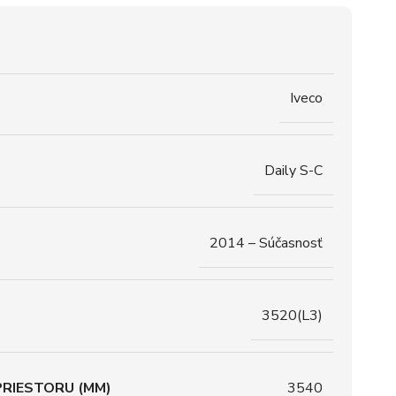
Iveco
Daily S-C
2014 – Súčasnosť
3520(L3)
RIESTORU (MM)
3540