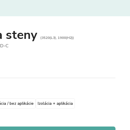
a steny
(3520(L3), 1900(H2))
D-C
ácia / bez aplikácie
Izolácia + aplikácia