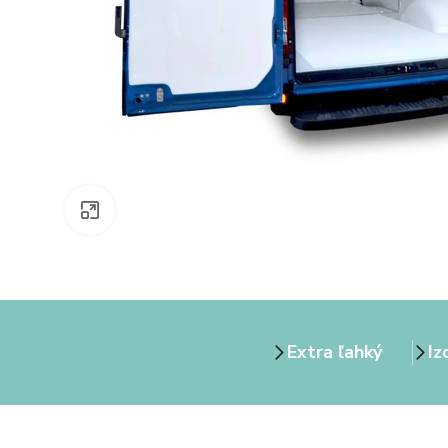
Zväčšiť obrázok
Extra ľahký
Iz