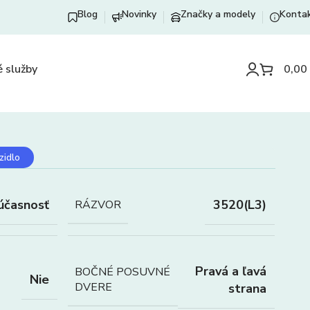
Blog
Novinky
Značky a modely
Konta
 služby
0,00
zidlo
účasnosť
3520(L3)
RÁZVOR
Pravá a ľavá
BOČNÉ POSUVNÉ
Nie
DVERE
strana