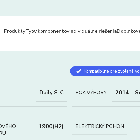
Produkty
Typy komponentov
Individuálne riešenia
Doplnkové
Kompatibilné pre zvolené vo
Daily S-C
2014 – S
ROK VÝROBY
1900(H2)
OVÉHO
ELEKTRICKÝ POHON
RU