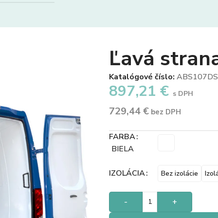
Ľavá stran
Katalógové číslo:
ABS107DS
897,21
€
s DPH
729,44
€
bez DPH
FARBA
BIELA
IZOLÁCIA
Bez izolácie
Izol
-
+