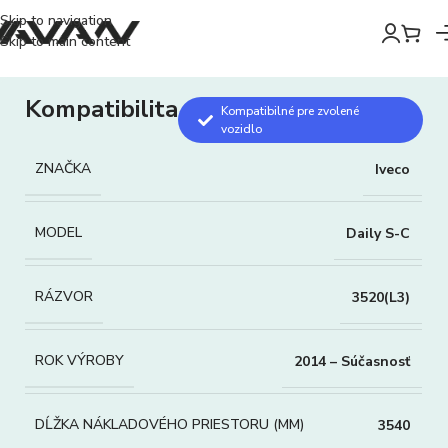
Skip to navigation
Skip to main content
Kompatibilita
Kompatibilné pre zvolené
vozidlo
ZNAČKA
Iveco
MODEL
Daily S-C
RÁZVOR
3520(L3)
ROK VÝROBY
2014 – Súčasnosť
DĹŽKA NÁKLADOVÉHO PRIESTORU (MM)
3540