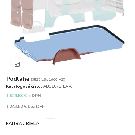
Zväčšiť obrázok
Podlaha
(3520(L3), 1900(H2))
Katalógové číslo:
ABS107LHD-A
1 529,53
€
s DPH
1 243,52
€
bez DPH
FARBA
BIELA