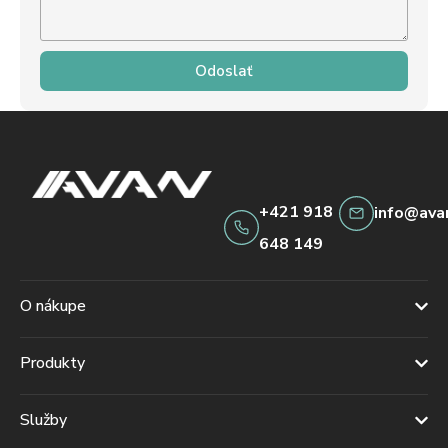
Odoslať
+421 918
info@ava
648 149
O nákupe
Produkty
Služby