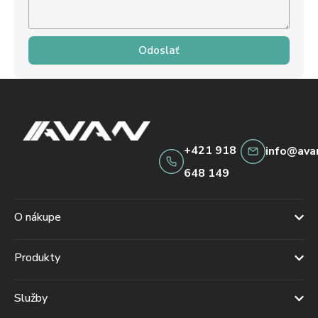
Odoslať
+421 918
info@ava
648 149
O nákupe
Produkty
Služby