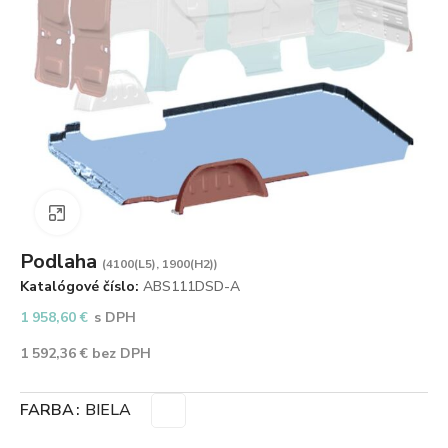
Zväčšiť obrázok
Podlaha
(4100(L5), 1900(H2))
Katalógové číslo:
ABS111DSD-A
1 958,60
€
s DPH
1 592,36
€
bez DPH
FARBA
BIELA