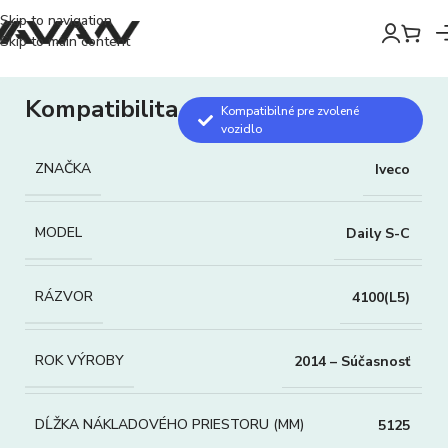
Skip to navigation
Skip to main content
Kompatibilita
Kompatibilné pre zvolené
vozidlo
ZNAČKA
Iveco
MODEL
Daily S-C
RÁZVOR
4100(L5)
ROK VÝROBY
2014 – Súčasnosť
DĹŽKA NÁKLADOVÉHO PRIESTORU (MM)
5125