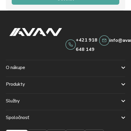
+421 918
info@ava
648 149
O nákupe
Produkty
Služby
Spoločnosť