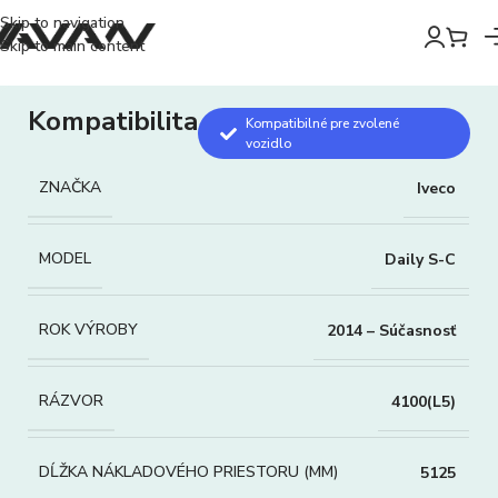
Skip to navigation
Skip to main content
Kompatibilita
Kompatibilné pre zvolené
vozidlo
ZNAČKA
Iveco
MODEL
Daily S-C
ROK VÝROBY
2014 – Súčasnosť
RÁZVOR
4100(L5)
DĹŽKA NÁKLADOVÉHO PRIESTORU (MM)
5125