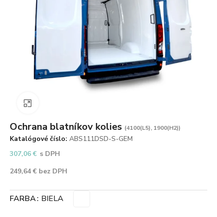
Zväčšiť obrázok
Ochrana blatníkov kolies
(4100(L5), 1900(H2))
Katalógové číslo:
ABS111DSD-S-GEM
307,06
€
s DPH
249,64
€
bez DPH
FARBA
BIELA