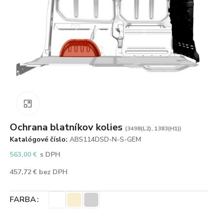
Zväčšiť obrázok
Ochrana blatníkov kolies
(3498(L2), 1383(H1))
Katalógové číslo:
ABS114DSD-N-S-GEM
563,00
€
s DPH
457,72
€
bez DPH
FARBA