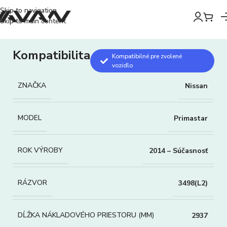
Skip to navigation
Skip to main content
Kompatibilita
Kompatibilné pre zvolené
vozidlo
ZNAČKA
Nissan
MODEL
Primastar
ROK VÝROBY
2014 – Súčasnosť
RÁZVOR
3498(L2)
DĹŽKA NÁKLADOVÉHO PRIESTORU (MM)
2937