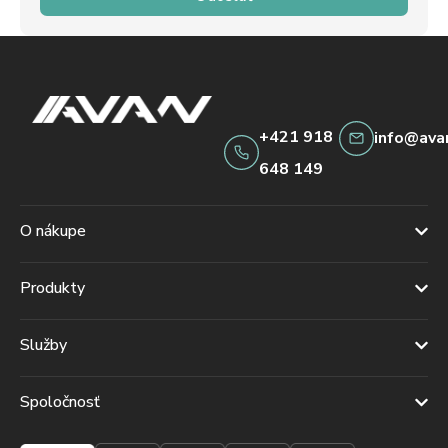
+421 918
info@ava
648 149
O nákupe
Produkty
Služby
Spoločnosť