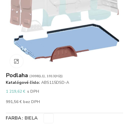
Zväčšiť obrázok
Podlaha
(3098(L1), 1913(H2))
Katalógové číslo:
ABS115DSD-A
1 219,62
€
s DPH
991,56
€
bez DPH
FARBA
BIELA