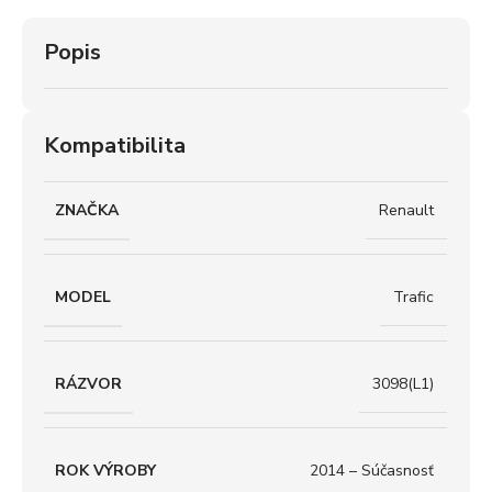
Popis
Kompatibilita
ZNAČKA
Renault
MODEL
Trafic
RÁZVOR
3098(L1)
ROK VÝROBY
2014 – Súčasnosť