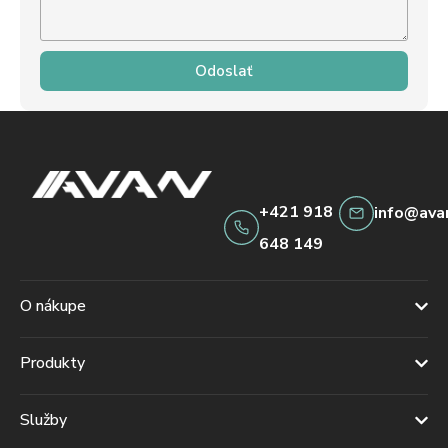
Odoslať
+421 918
info@ava
648 149
O nákupe
Produkty
Služby