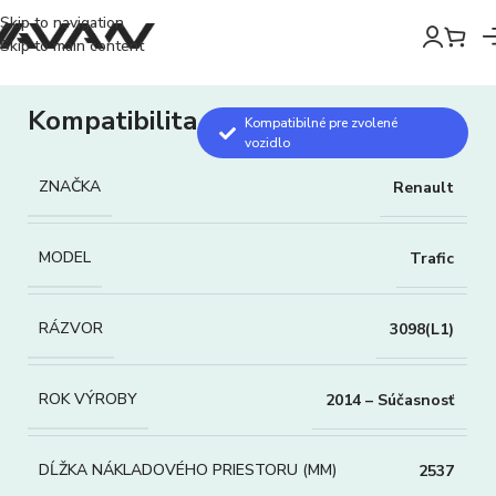
Skip to navigation
Skip to main content
Kompatibilita
Kompatibilné pre zvolené
vozidlo
ZNAČKA
Renault
MODEL
Trafic
RÁZVOR
3098(L1)
ROK VÝROBY
2014 – Súčasnosť
DĹŽKA NÁKLADOVÉHO PRIESTORU (MM)
2537