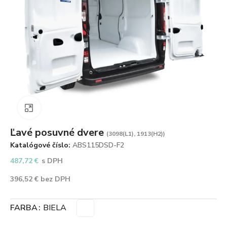
Zväčšiť obrázok
Ľavé posuvné dvere
(3098(L1), 1913(H2))
Katalógové číslo:
ABS115DSD-F2
487,72
€
s DPH
396,52
€
bez DPH
FARBA
BIELA