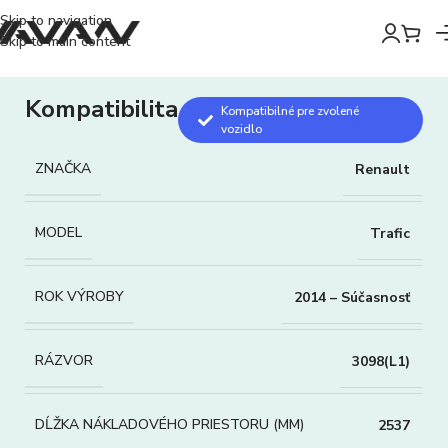
Skip to navigation
Skip to main content
Kompatibilita
Kompatibilné pre zvolené
vozidlo
ZNAČKA
Renault
MODEL
Trafic
ROK VÝROBY
2014 – Súčasnosť
RÁZVOR
3098(L1)
DĹŽKA NÁKLADOVÉHO PRIESTORU (MM)
2537