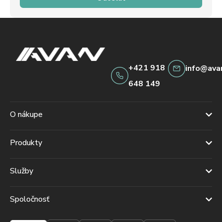
+421 918
info@ava
648 149
O nákupe
Produkty
Služby
Spoločnosť