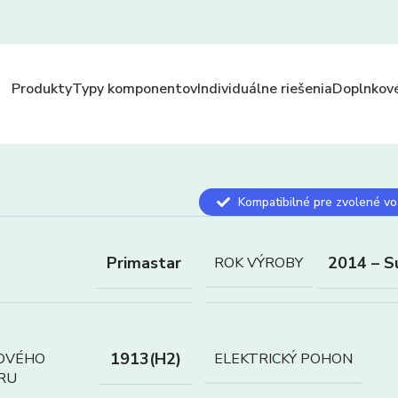
Produkty
Typy komponentov
Individuálne riešenia
Doplnkové
Kompatibilné pre zvolené vo
Primastar
2014 – S
ROK VÝROBY
1913(H2)
OVÉHO
ELEKTRICKÝ POHON
RU