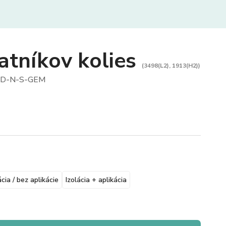
atníkov kolies
(3498(L2), 1913(H2))
D-N-S-GEM
ácia / bez aplikácie
Izolácia + aplikácia