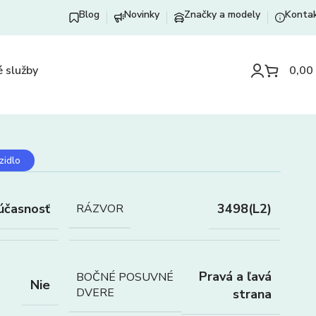
Blog
Novinky
Značky a modely
Konta
 služby
0,00
zidlo
účasnosť
3498(L2)
RÁZVOR
Pravá a ľavá
BOČNÉ POSUVNÉ
Nie
DVERE
strana