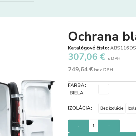
Ochrana bl
Katalógové číslo:
ABS116DS
307,06
€
s DPH
249,64
€
bez DPH
FARBA
BIELA
IZOLÁCIA
Bez izolácie
Izol
-
+