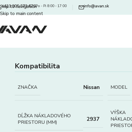
+421 905 573 676
info@avan.sk
Skip to navigation
Po - Pi 8:00 - 17:00
Skip to main content
Kompatibilita
Nissan
ZNAČKA
MODEL
VÝŠKA
DĹŽKA NÁKLADOVÉHO
2937
NÁKLAD
PRIESTORU (MM)
PRIESTO