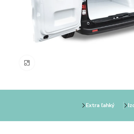
Zväčšiť obrázok
Extra ľahký
Iz