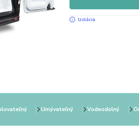
Izolácia
olovateľný
Umývateľný
Vodeodolný
Od