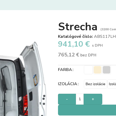
Strecha
(3200 Com
Katalógové číslo:
ABS117LH
941,10
€
s DPH
765,12
€
bez DPH
FARBA
IZOLÁCIA
Bez izolácie
Izol
-
+