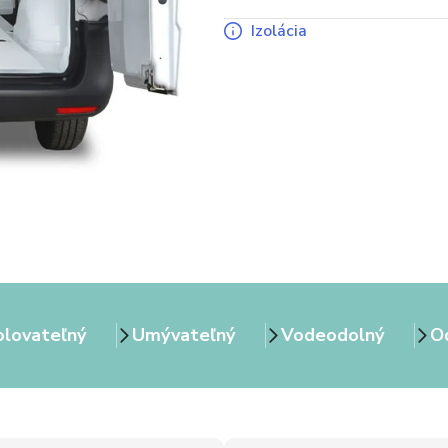
Izolácia
olovateľný
Umývateľný
Vodeodolný
Od