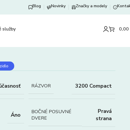
Blog
Novinky
Značky a modely
Konta
 služby
0,00
zidlo
účasnosť
3200 Compact
RÁZVOR
Pravá
BOČNÉ POSUVNÉ
Áno
DVERE
strana