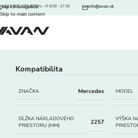
+421 905 573 676
info@avan.sk
Skip to navigation
Po - Pi 8:00 - 17:00
Skip to main content
Kompatibilita
Mercedes
ZNAČKA
MODEL
DĹŽKA NÁKLADOVÉHO
VÝŠKA 
2257
PRIESTORU (MM)
PRIESTO