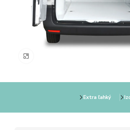
Zväčšiť obrázok
Extra ľahký
Iz