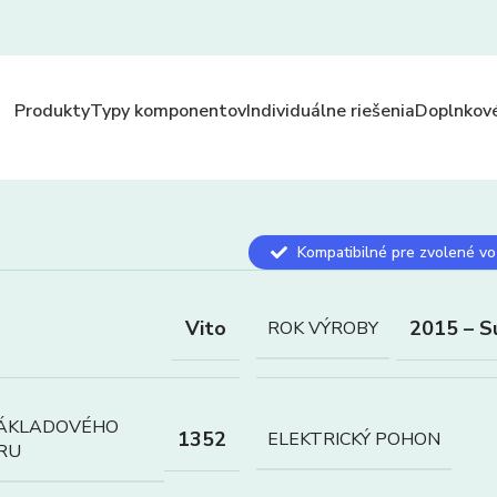
Produkty
Typy komponentov
Individuálne riešenia
Doplnkové
Kompatibilné pre zvolené vo
Vito
2015 – S
ROK VÝROBY
NÁKLADOVÉHO
1352
ELEKTRICKÝ POHON
RU