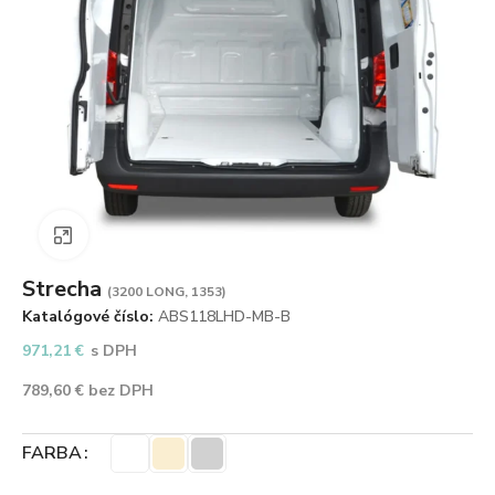
Zväčšiť obrázok
Strecha
(3200 LONG, 1353)
Katalógové číslo:
ABS118LHD-MB-B
971,21
€
s DPH
789,60
€
bez DPH
FARBA