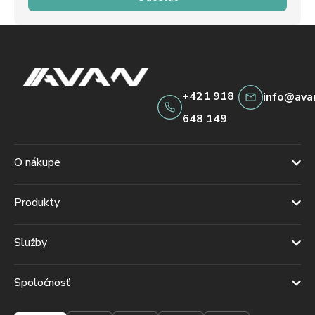
+421 918
info@ava
648 149
O nákupe
Produkty
Služby
Spoločnosť