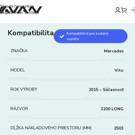
Skip to navigation
Skip to main content
Kompatibilita
Kompatibilné pre zvolené
vozidlo
ZNAČKA
Mercedes
MODEL
Vito
ROK VÝROBY
2015 – Súčasnosť
RÁZVOR
3200 LONG
DĹŽKA NÁKLADOVÉHO PRIESTORU (MM)
2503