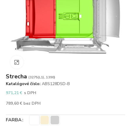
Zväčšiť obrázok
Strecha
(3275(L1), 1390)
Katalógové číslo:
ABS128DSD-B
971,21
€
s DPH
789,60
€
bez DPH
FARBA