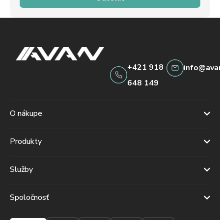
+421 918
info@ava
648 149
O nákupe
Produkty
Služby
Spoločnosť