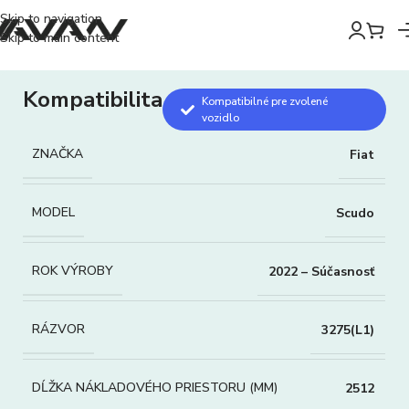
Skip to navigation
Skip to main content
Kompatibilita
Kompatibilné pre zvolené
vozidlo
ZNAČKA
Fiat
MODEL
Scudo
ROK VÝROBY
2022 – Súčasnosť
RÁZVOR
3275(L1)
DĹŽKA NÁKLADOVÉHO PRIESTORU (MM)
2512