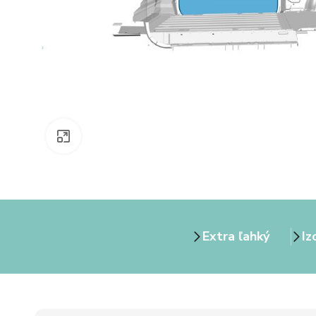
Zväčšiť obrázok
Extra ľahký
Iz