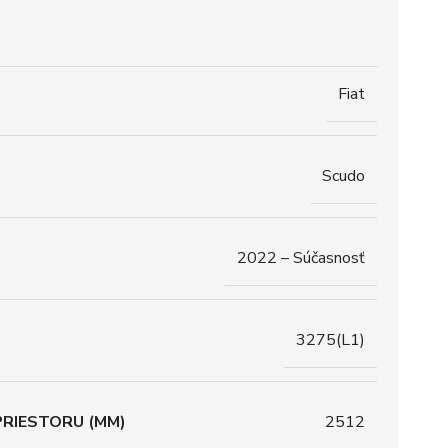
Fiat
Scudo
2022 – Súčasnosť
3275(L1)
RIESTORU (MM)
2512