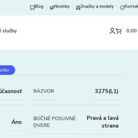
Blog
Novinky
Značky a modely
Konta
 služby
0,00
zidlo
účasnosť
3275(L1)
RÁZVOR
Pravá a ľavá
BOČNÉ POSUVNÉ
Áno
DVERE
strana