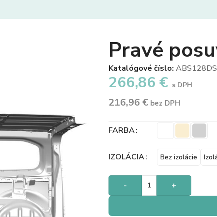
Pravé posu
Katalógové číslo:
ABS128DS
266,86
€
s DPH
216,96
€
bez DPH
FARBA
IZOLÁCIA
Bez izolácie
Izol
-
+