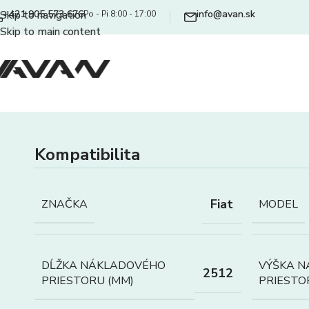
+421 905 573 676
info@avan.sk
Skip to navigation
Po - Pi 8:00 - 17:00
Skip to main content
Kompatibilita
Fiat
ZNAČKA
MODEL
DĹŽKA NÁKLADOVÉHO
VÝŠKA 
2512
PRIESTORU (MM)
PRIESTO