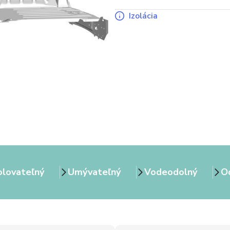
Izolácia
olovateľný
Umývateľný
Vodeodolný
Od