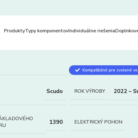
Produkty
Typy komponentov
Individuálne riešenia
Doplnkové
Kompatibilné pre zvolené vo
Scudo
2022 – S
ROK VÝROBY
NÁKLADOVÉHO
1390
ELEKTRICKÝ POHON
RU