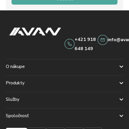
+421 918
info@ava
648 149
O nákupe
Produkty
Služby
Spoločnosť