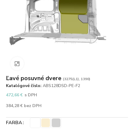
Zväčšiť obrázok
Ľavé posuvné dvere
(3275(L1), 1390)
Katalógové číslo:
ABS128DSD-PE-F2
472,66
€
s DPH
384,28
€
bez DPH
FARBA