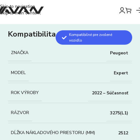
Skip to navigation
Skip to main content
Kompatibilita
Kompatibilné pre zvolené
vozidlo
ZNAČKA
Peugeot
MODEL
Expert
ROK VÝROBY
2022 – Súčasnosť
RÁZVOR
3275(L1)
DĹŽKA NÁKLADOVÉHO PRIESTORU (MM)
2512