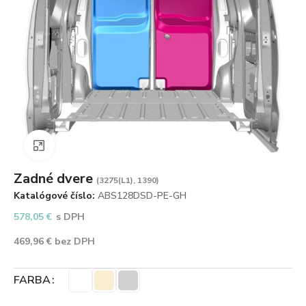
Zväčšiť obrázok
Zadné dvere
(3275(L1), 1390)
Katalógové číslo:
ABS128DSD-PE-GH
578,05
€
s DPH
469,96
€
bez DPH
FARBA