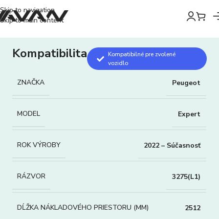
Skip to navigation
Skip to main content
Kompatibilita
Kompatibilné pre zvolené
vozidlo
ZNAČKA
Peugeot
MODEL
Expert
ROK VÝROBY
2022 – Súčasnosť
RÁZVOR
3275(L1)
DĹŽKA NÁKLADOVÉHO PRIESTORU (MM)
2512