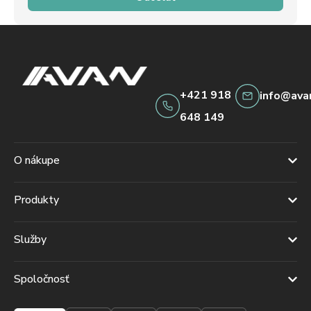
+421 918
info@ava
648 149
O nákupe
Produkty
Služby
Spoločnosť