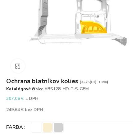
Zväčšiť obrázok
Ochrana blatníkov kolies
(3275(L1), 1390)
Katalógové číslo:
ABS128LHD-T-S-GEM
307,06
€
s DPH
249,64
€
bez DPH
FARBA