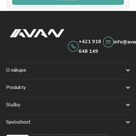
+421 918
info@ava
648 149
O nákupe
Produkty
Služby
Spoločnosť