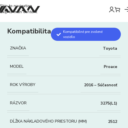
Skip to navigation
Skip to main content
Kompatibilita
Kompatibilné pre zvolené
vozidlo
ZNAČKA
Toyota
MODEL
Proace
ROK VÝROBY
2016 – Súčasnosť
RÁZVOR
3275(L1)
DĹŽKA NÁKLADOVÉHO PRIESTORU (MM)
2512