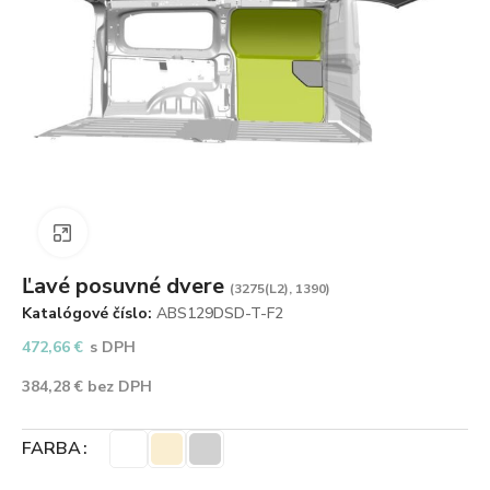
Zväčšiť obrázok
Ľavé posuvné dvere
(3275(L2), 1390)
Katalógové číslo:
ABS129DSD-T-F2
472,66
€
s DPH
384,28
€
bez DPH
FARBA