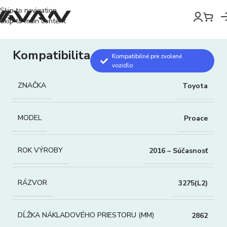
Skip to navigation
Skip to main content
Kompatibilita
Kompatibilné pre zvolené
vozidlo
ZNAČKA
Toyota
MODEL
Proace
ROK VÝROBY
2016 – Súčasnosť
RÁZVOR
3275(L2)
DĹŽKA NÁKLADOVÉHO PRIESTORU (MM)
2862