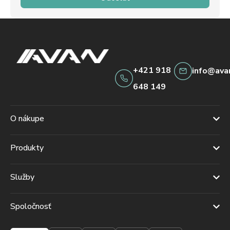
+421 918
info@ava
648 149
O nákupe
Produkty
Služby
Spoločnosť