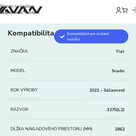
Skip to navigation
Skip to main content
Kompatibilita
Kompatibilné pre zvolené
vozidlo
ZNAČKA
Fiat
MODEL
Scudo
ROK VÝROBY
2022 – Súčasnosť
RÁZVOR
3275(L2)
DĹŽKA NÁKLADOVÉHO PRIESTORU (MM)
2862