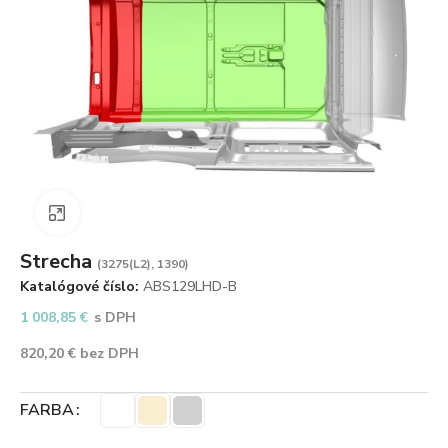
Zväčšiť obrázok
Strecha
(3275(L2), 1390)
Katalógové číslo:
ABS129LHD-B
1 008,85
€
s DPH
820,20
€
bez DPH
FARBA