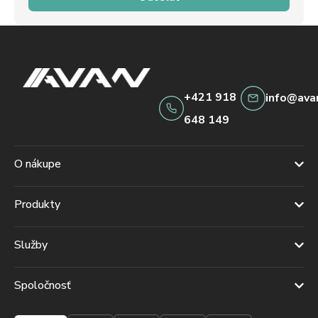
+421 918
info@ava
648 149
O nákupe
Produkty
Služby
Spoločnosť