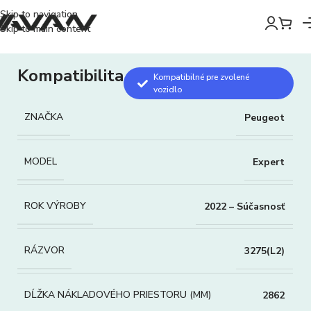
Skip to navigation
Skip to main content
Kompatibilita
Kompatibilné pre zvolené
vozidlo
ZNAČKA
Peugeot
MODEL
Expert
ROK VÝROBY
2022 – Súčasnosť
RÁZVOR
3275(L2)
DĹŽKA NÁKLADOVÉHO PRIESTORU (MM)
2862