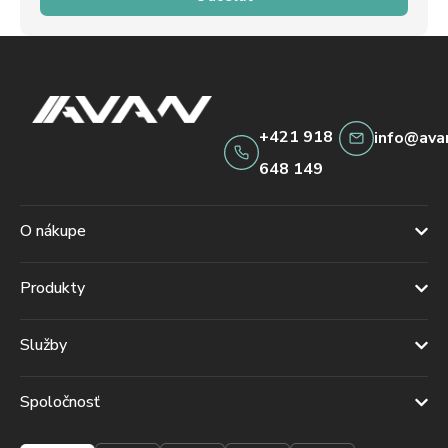
+421 918
info@ava
648 149
O nákupe
Produkty
Služby
Spoločnosť