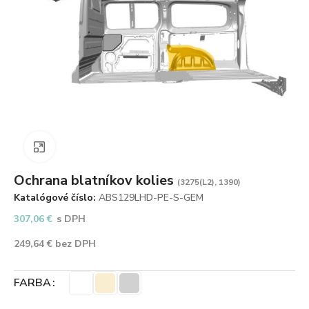
Zväčšiť obrázok
Ochrana blatníkov kolies
(3275(L2), 1390)
Katalógové číslo:
ABS129LHD-PE-S-GEM
307,06
€
s DPH
249,64
€
bez DPH
FARBA