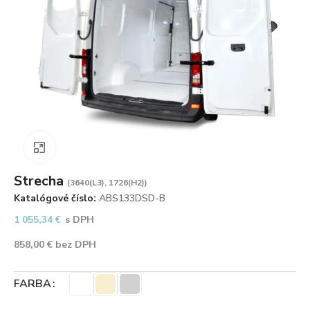
Zväčšiť obrázok
Strecha
(3640(L3), 1726(H2))
Katalógové číslo:
ABS133DSD-B
1 055,34
€
s DPH
858,00
€
bez DPH
FARBA