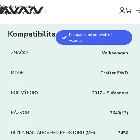
Skip to navigation
Skip to main content
Kompatibilita
Kompatibilné pre zvolené
vozidlo
ZNAČKA
Volkswagen
MODEL
Crafter FWD
ROK VÝROBY
2017 – Súčasnosť
RÁZVOR
3640(L3)
DĹŽKA NÁKLADOVÉHO PRIESTORU (MM)
3450