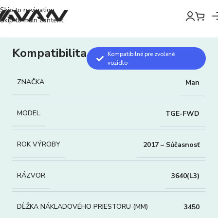
Skip to navigation
Skip to main content
Kompatibilita
Kompatibilné pre zvolené
vozidlo
ZNAČKA
Man
MODEL
TGE-FWD
ROK VÝROBY
2017 – Súčasnosť
RÁZVOR
3640(L3)
DĹŽKA NÁKLADOVÉHO PRIESTORU (MM)
3450