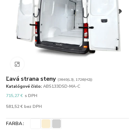
Zväčšiť obrázok
Ľavá strana steny
(3640(L3), 1726(H2))
Katalógové číslo:
ABS133DSD-MA-C
715,27
€
s DPH
581,52
€
bez DPH
FARBA