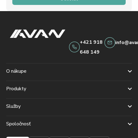
+421 918
info@ava
648 149
O nákupe
Produkty
Služby
Spoločnosť