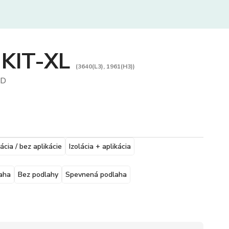
 KIT-XL
(3640(L3), 1961(H3))
SD
lácia / bez aplikácie
Izolácia + aplikácia
aha
Bez podlahy
Spevnená podlaha