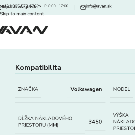
+421 905 573 676
info@avan.sk
Skip to navigation
Po - Pi 8:00 - 17:00
Skip to main content
Kompatibilita
Volkswagen
ZNAČKA
MODEL
VÝŠKA
DĹŽKA NÁKLADOVÉHO
3450
NÁKLAD
PRIESTORU (MM)
PRIESTO