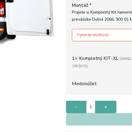
Montáž
*
Prajete si Kompletný Kit namonto
prevádzke Dolná 2066, 900 01 
1×
Kompletný KIT-XL
(3640(L
1961(H3))
Medzisúčet:
-
+