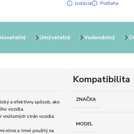
Izolácia
Podlaha
olovateľný
Umývateľný
Vodeodolný
Od
Kompatibilita
ZNAČKA
tický a efektívny spôsob, ako
ého vozidla.
r vnútorných strán vozidla
MODEL
i nitmi a tmel použitý na