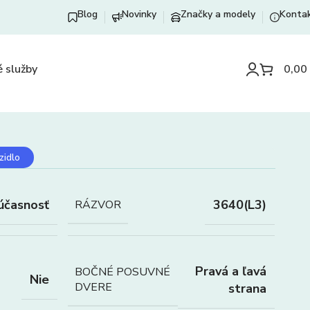
Blog
Novinky
Značky a modely
Konta
 služby
0,00
zidlo
účasnosť
3640(L3)
RÁZVOR
Pravá a ľavá
BOČNÉ POSUVNÉ
Nie
DVERE
strana