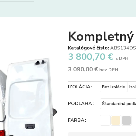
Kompletný
Katalógové číslo:
ABS134D
3 800,70
€
s DPH
3 090,00
€
bez DPH
IZOLÁCIA
Bez izolácie
Izo
PODLAHA
Štandardná podl
FARBA