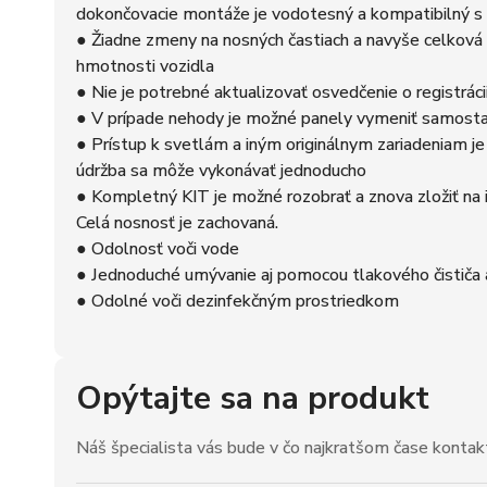
dokončovacie montáže je vodotesný a kompatibilný s 
● Žiadne zmeny na nosných častiach a navyše celkov
hmotnosti vozidla
● Nie je potrebné aktualizovať osvedčenie o registráci
● V prípade nehody je možné panely vymeniť samost
● Prístup k svetlám a iným originálnym zariadeniam je
údržba sa môže vykonávať jednoducho
● Kompletný KIT je možné rozobrať a znova zložiť na 
Celá nosnosť je zachovaná.
● Odolnosť voči vode
● Jednoduché umývanie aj pomocou tlakového čističa a
● Odolné voči dezinfekčným prostriedkom
Opýtajte sa na produkt
Náš špecialista vás bude v čo najkratšom čase kontak