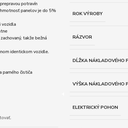
prepravou potravín
á hmotnosť panelov je do 5%
ROK VÝROBY
i vozidla
atne
RÁZVOR
 zachovaný, takže bežná
inom identickom vozidle.
DĹŽKA NÁKLADOVÉHO P
 parného čističa
VÝŠKA NÁKLADOVÉHO 
ELEKTRICKÝ POHON
tovať.