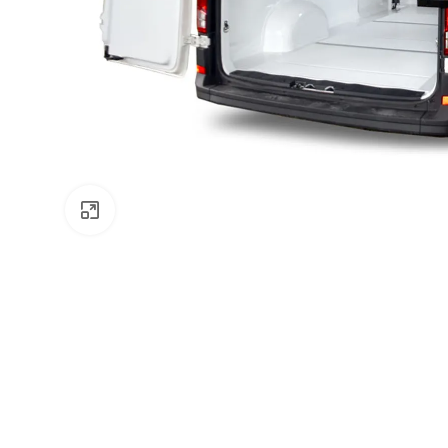
Zväčšiť obrázok