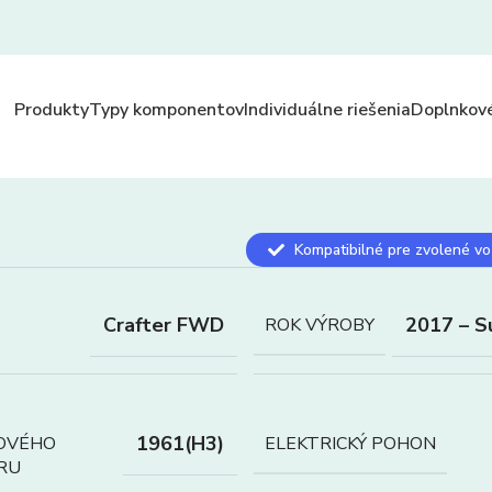
Produkty
Typy komponentov
Individuálne riešenia
Doplnkové
Kompatibilné pre zvolené vo
Crafter FWD
2017 – S
ROK VÝROBY
1961(H3)
OVÉHO
ELEKTRICKÝ POHON
RU