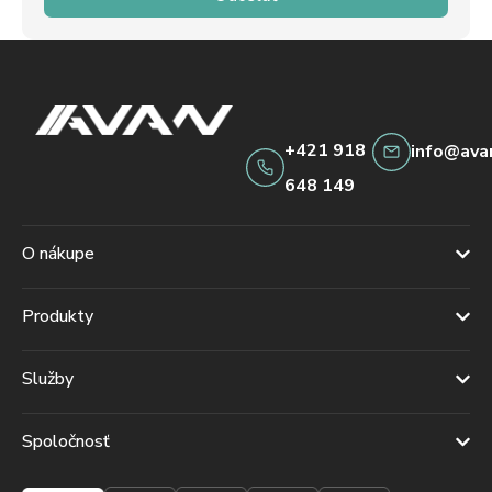
+421 918
info@ava
648 149
O nákupe
Produkty
Služby
Spoločnosť