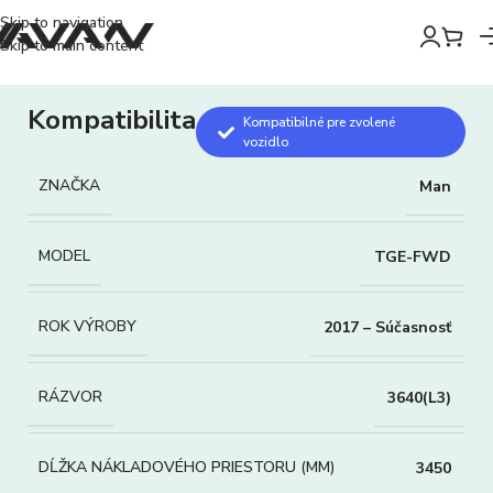
Skip to navigation
Skip to main content
Kompatibilita
Kompatibilné pre zvolené
vozidlo
ZNAČKA
Man
MODEL
TGE-FWD
ROK VÝROBY
2017 – Súčasnosť
RÁZVOR
3640(L3)
DĹŽKA NÁKLADOVÉHO PRIESTORU (MM)
3450