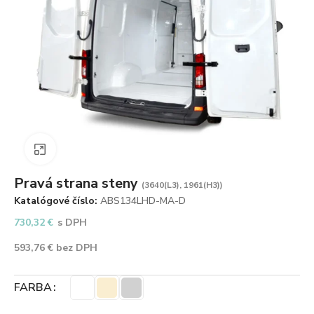
Zväčšiť obrázok
Pravá strana steny
(3640(L3), 1961(H3))
Katalógové číslo:
ABS134LHD-MA-D
730,32
€
s DPH
593,76
€
bez DPH
FARBA