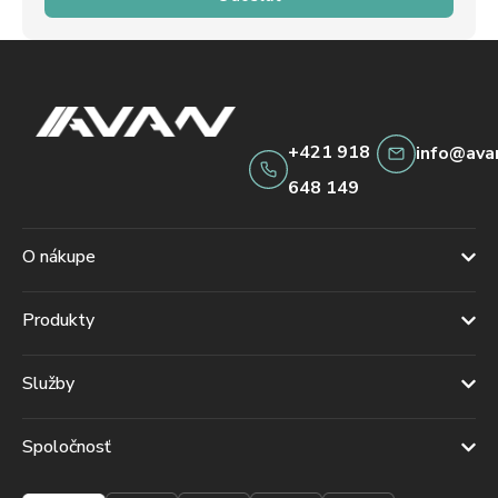
+421 918
info@ava
648 149
O nákupe
Produkty
Služby
Spoločnosť