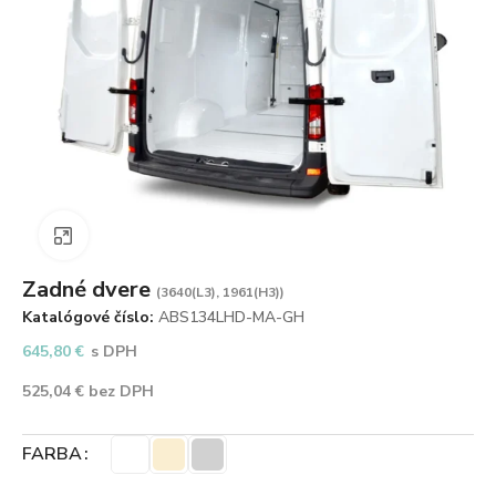
Zväčšiť obrázok
Zadné dvere
(3640(L3), 1961(H3))
Katalógové číslo:
ABS134LHD-MA-GH
645,80
€
s DPH
525,04
€
bez DPH
FARBA