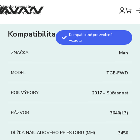
Skip to navigation
Skip to main content
Kompatibilita
Kompatibilné pre zvolené
vozidlo
ZNAČKA
Man
MODEL
TGE-FWD
ROK VÝROBY
2017 – Súčasnosť
RÁZVOR
3640(L3)
DĹŽKA NÁKLADOVÉHO PRIESTORU (MM)
3450