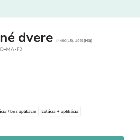
vné dvere
(4490(L5), 1961(H3))
D-MA-F2
ácia / bez aplikácie
Izolácia + aplikácia