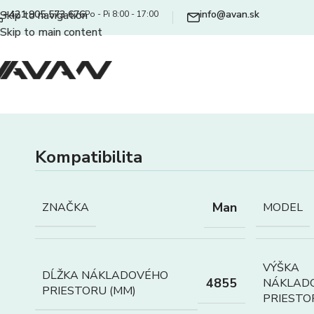
+421 905 573 676
info@avan.sk
Skip to navigation
Po - Pi 8:00 - 17:00
Skip to main content
Kompatibilita
Man
ZNAČKA
MODEL
VÝŠKA
DĹŽKA NÁKLADOVÉHO
4855
NÁKLAD
PRIESTORU (MM)
PRIESTO