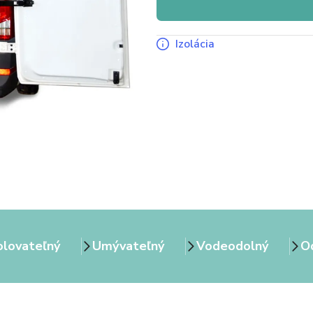
Izolácia
olovateľný
Umývateľný
Vodeodolný
Od