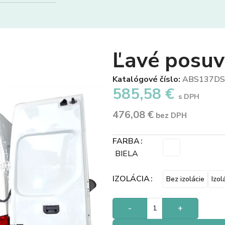
Ľavé posu
Katalógové číslo:
ABS137DS
585,58
€
s DPH
476,08
€
bez DPH
FARBA
BIELA
IZOLÁCIA
Bez izolácie
Izol
-
+