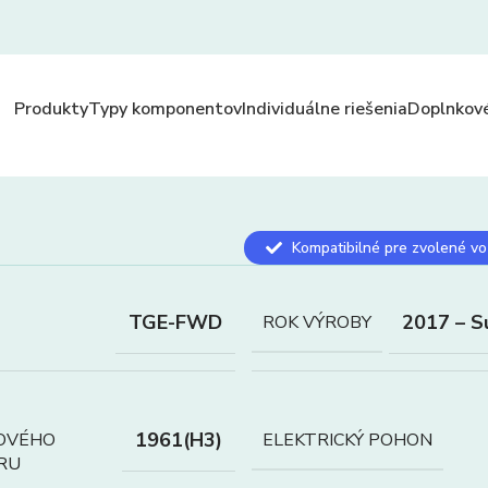
Produkty
Typy komponentov
Individuálne riešenia
Doplnkové
Kompatibilné pre zvolené vo
TGE-FWD
2017 – S
ROK VÝROBY
1961(H3)
OVÉHO
ELEKTRICKÝ POHON
RU