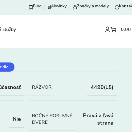
Blog
Novinky
Značky a modely
Konta
 služby
0,00
zidlo
účasnosť
4490(L5)
RÁZVOR
Pravá a ľavá
BOČNÉ POSUVNÉ
Nie
DVERE
strana