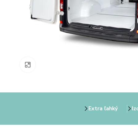
Zväčšiť obrázok
Extra ľahký
Iz