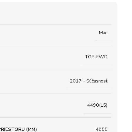
Man
TGE-FWD
2017 – Súčasnosť
4490(L5)
RIESTORU (MM)
4855