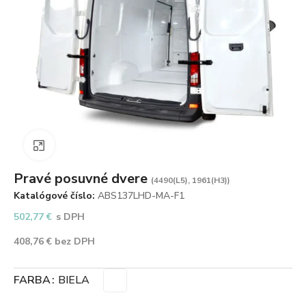
Zväčšiť obrázok
Pravé posuvné dvere
(4490(L5), 1961(H3))
Katalógové číslo:
ABS137LHD-MA-F1
502,77
€
s DPH
408,76
€
bez DPH
FARBA
BIELA