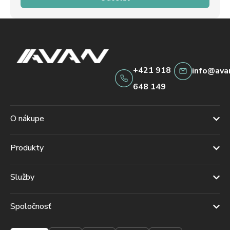
+421 918
info@ava
648 149
O nákupe
Produkty
Služby
Spoločnosť