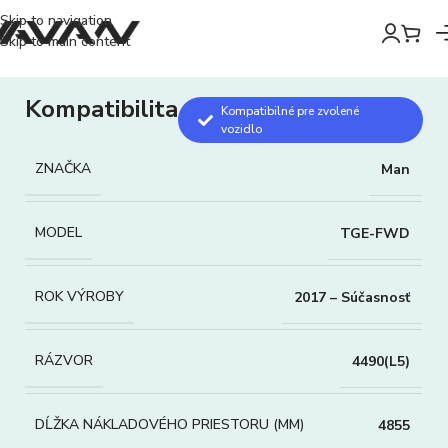
Skip to navigation
Skip to main content
Kompatibilita
Kompatibilné pre zvolené
vozidlo
ZNAČKA
Man
MODEL
TGE-FWD
ROK VÝROBY
2017 – Súčasnosť
RÁZVOR
4490(L5)
DĹŽKA NÁKLADOVÉHO PRIESTORU (MM)
4855