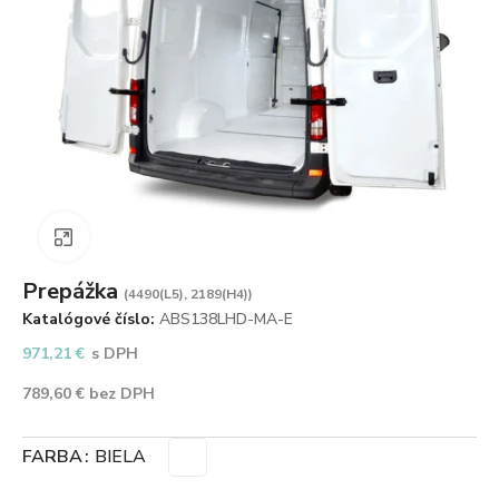
Zväčšiť obrázok
Prepážka
(4490(L5), 2189(H4))
Katalógové číslo:
ABS138LHD-MA-E
971,21
€
s DPH
789,60
€
bez DPH
FARBA
BIELA