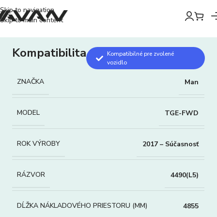
Skip to navigation
Skip to main content
Kompatibilita
Kompatibilné pre zvolené
vozidlo
ZNAČKA
Man
MODEL
TGE-FWD
ROK VÝROBY
2017 – Súčasnosť
RÁZVOR
4490(L5)
DĹŽKA NÁKLADOVÉHO PRIESTORU (MM)
4855