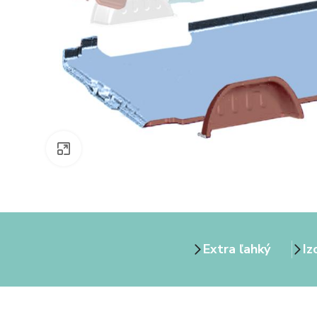
Zväčšiť obrázok
Extra ľahký
Iz