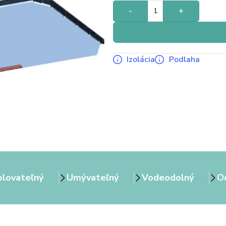
-
+
Izolácia
Podlaha
olovateľný
Umývateľný
Vodeodolný
Od