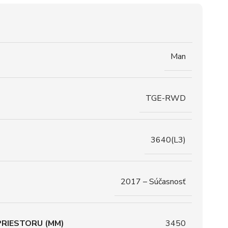
Man
TGE-RWD
3640(L3)
2017 – Súčasnosť
RIESTORU (MM)
3450