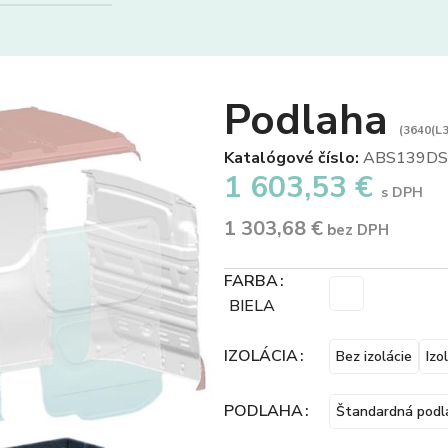
Podlaha
(3640(L3
Katalógové číslo:
ABS139D
1 603,53
€
s DPH
1 303,68
€
bez DPH
FARBA
BIELA
IZOLÁCIA
Bez izolácie
Izo
PODLAHA
Štandardná podl