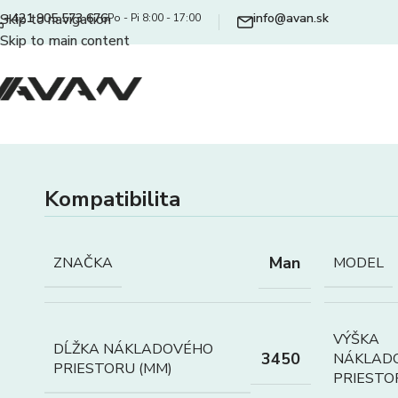
+421 905 573 676
info@avan.sk
Skip to navigation
Po - Pi 8:00 - 17:00
Skip to main content
Kompatibilita
Man
ZNAČKA
MODEL
VÝŠKA
DĹŽKA NÁKLADOVÉHO
3450
NÁKLAD
PRIESTORU (MM)
PRIESTO