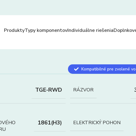
Produkty
Typy komponentov
Individuálne riešenia
Doplnkové
Kompatibilné pre zvolené vo
TGE-RWD
RÁZVOR
1861(H3)
OVÉHO
ELEKTRICKÝ POHON
RU