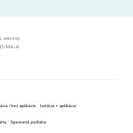
), 1861(H3))
SD-MA-A
lácia / bez aplikácie
Izolácia + aplikácia
aha
Spevnená podlaha