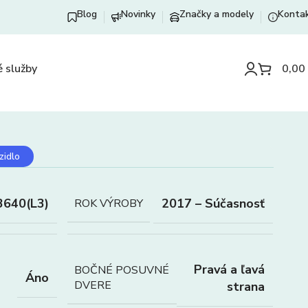
Blog
Novinky
Značky a modely
Konta
 služby
0,00
zidlo
3640(L3)
2017 – Súčasnosť
ROK VÝROBY
Pravá a ľavá
BOČNÉ POSUVNÉ
Áno
DVERE
strana