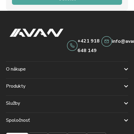
+421 918
info@ava
648 149
O nákupe
Produkty
Služby
Spoločnosť