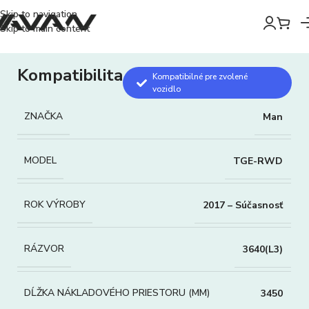
Skip to navigation
Skip to main content
Kompatibilita
Kompatibilné pre zvolené
vozidlo
ZNAČKA
Man
MODEL
TGE-RWD
ROK VÝROBY
2017 – Súčasnosť
RÁZVOR
3640(L3)
DĹŽKA NÁKLADOVÉHO PRIESTORU (MM)
3450