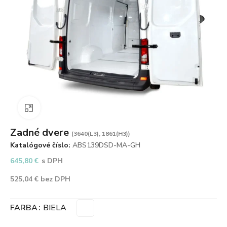
Zväčšiť obrázok
Zadné dvere
(3640(L3), 1861(H3))
Katalógové číslo:
ABS139DSD-MA-GH
645,80
€
s DPH
525,04
€
bez DPH
FARBA
BIELA