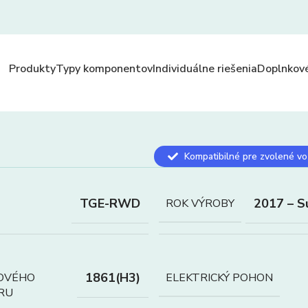
Produkty
Typy komponentov
Individuálne riešenia
Doplnkové
Kompatibilné pre zvolené vo
TGE-RWD
2017 – S
ROK VÝROBY
1861(H3)
OVÉHO
ELEKTRICKÝ POHON
RU