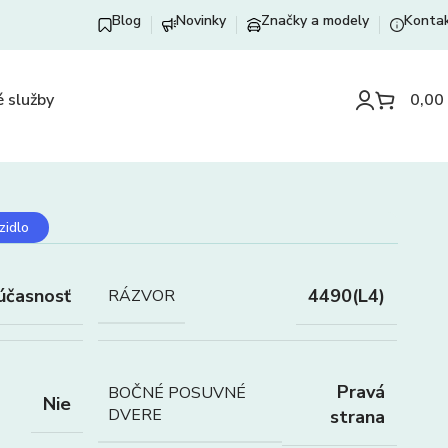
Blog
Novinky
Značky a modely
Konta
 služby
0,00
zidlo
účasnosť
4490(L4)
RÁZVOR
Pravá
BOČNÉ POSUVNÉ
Nie
DVERE
strana