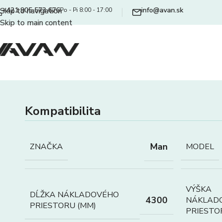
+421 905 573 676
info@avan.sk
Skip to navigation
Po - Pi 8:00 - 17:00
Skip to main content
Kompatibilita
Man
ZNAČKA
MODEL
VÝŠKA
DĹŽKA NÁKLADOVÉHO
4300
NÁKLAD
PRIESTORU (MM)
PRIESTO