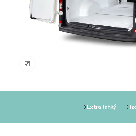
Zväčšiť obrázok
Extra ľahký
Iz