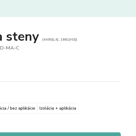
a steny
(4490(L4), 1861(H3))
D-MA-C
ácia / bez aplikácie
Izolácia + aplikácia