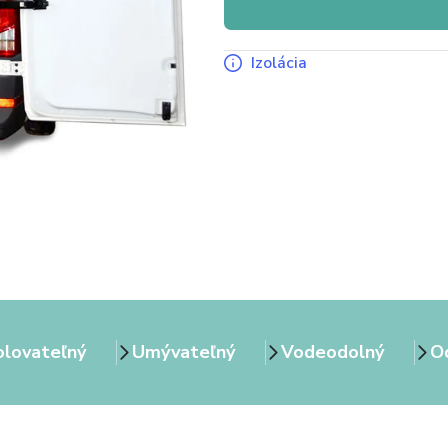
Izolácia
olovateľný
Umývateľný
Vodeodolný
Od