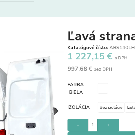
Ľavá stran
Katalógové číslo:
ABS140LH
1 227,15
€
s DPH
997,68
€
bez DPH
FARBA
BIELA
IZOLÁCIA
Bez izolácie
Izol
-
+