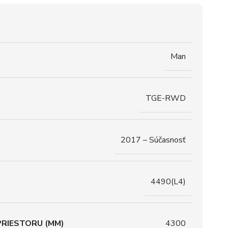
Man
TGE-RWD
2017 – Súčasnosť
4490(L4)
RIESTORU (MM)
4300