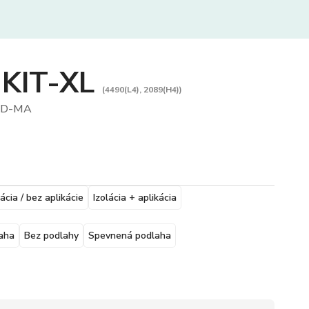
 KIT-XL
(4490(L4), 2089(H4))
HD-MA
lácia / bez aplikácie
Izolácia + aplikácia
aha
Bez podlahy
Spevnená podlaha