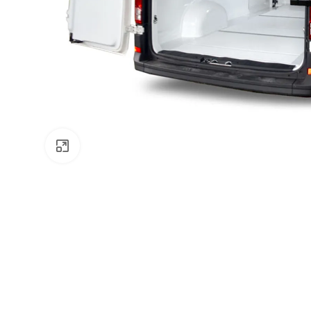
Zväčšiť obrázok