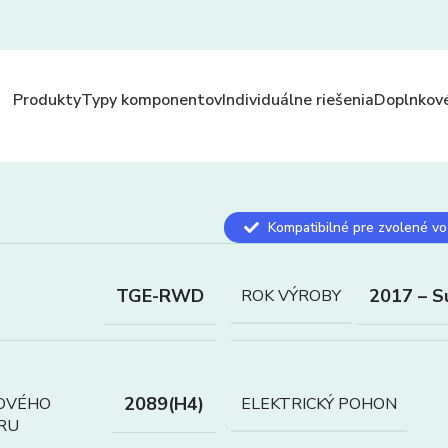
Produkty
Typy komponentov
Individuálne riešenia
Doplnkové
Kompatibilné pre zvolené vo
TGE-RWD
2017 – S
ROK VÝROBY
2089(H4)
OVÉHO
ELEKTRICKÝ POHON
RU