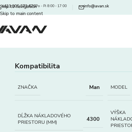
+421 905 573 676
info@avan.sk
Skip to navigation
Po - Pi 8:00 - 17:00
Skip to main content
Kompatibilita
Man
ZNAČKA
MODEL
VÝŠKA
DĹŽKA NÁKLADOVÉHO
4300
NÁKLAD
PRIESTORU (MM)
PRIESTO