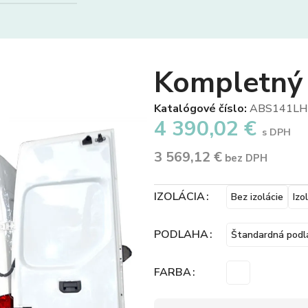
Kompletný
Katalógové číslo:
ABS141L
4 390,02
€
s DPH
3 569,12
€
bez DPH
IZOLÁCIA
Bez izolácie
Izo
PODLAHA
Štandardná podl
FARBA