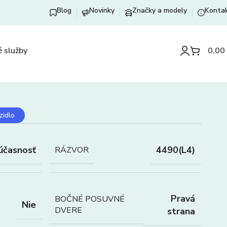
Blog
Novinky
Značky a modely
Konta
 služby
0,00
zidlo
účasnosť
4490(L4)
RÁZVOR
Pravá
BOČNÉ POSUVNÉ
Nie
DVERE
strana