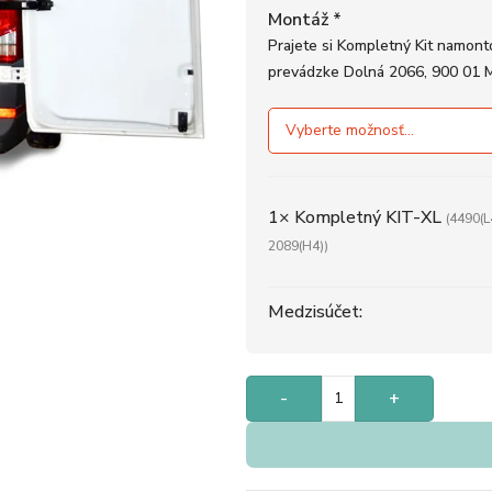
Montáž
*
Prajete si Kompletný Kit namonto
prevádzke Dolná 2066, 900 01 
1×
Kompletný KIT-XL
(4490(L
2089(H4))
Medzisúčet:
-
+