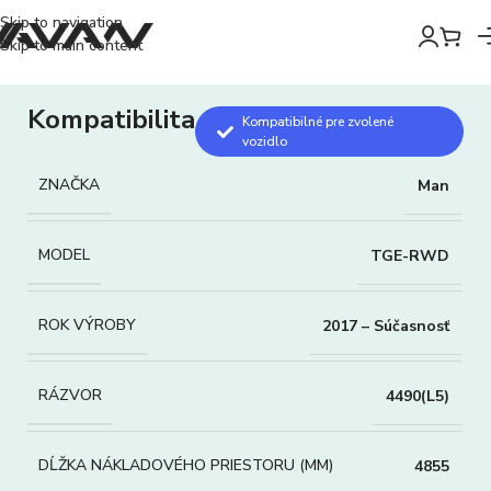
Skip to navigation
Skip to main content
Kompatibilita
Kompatibilné pre zvolené
vozidlo
ZNAČKA
Man
MODEL
TGE-RWD
ROK VÝROBY
2017 – Súčasnosť
RÁZVOR
4490(L5)
DĹŽKA NÁKLADOVÉHO PRIESTORU (MM)
4855