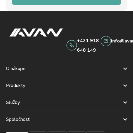
+421 918
info@ava
648 149
O nákupe
Produkty
Služby
Spoločnosť