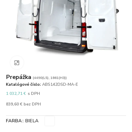
Zväčšiť obrázok
Prepážka
(4490(L5), 1861(H3))
Katalógové číslo:
ABS142DSD-MA-E
1 032,71
€
s DPH
839,60
€
bez DPH
FARBA
BIELA