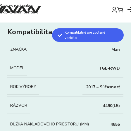
Skip to navigation
Skip to main content
Kompatibilita
Kompatibilné pre zvolené
vozidlo
ZNAČKA
Man
MODEL
TGE-RWD
ROK VÝROBY
2017 – Súčasnosť
RÁZVOR
4490(L5)
DĹŽKA NÁKLADOVÉHO PRIESTORU (MM)
4855