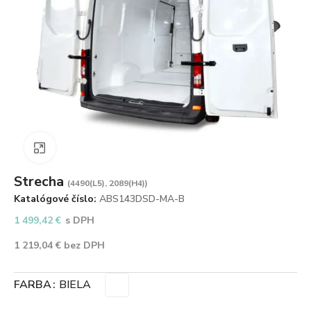
Zväčšiť obrázok
Strecha
(4490(L5), 2089(H4))
Katalógové číslo:
ABS143DSD-MA-B
1 499,42
€
s DPH
1 219,04
€
bez DPH
FARBA
BIELA