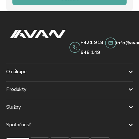
+421 918
info@ava
648 149
O nákupe
Produkty
Služby
Spoločnosť