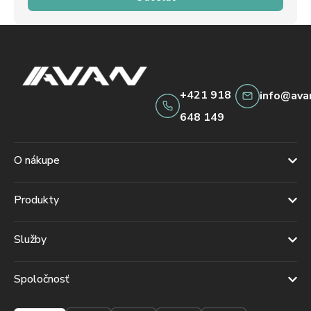
+421 918
info@ava
648 149
O nákupe
Produkty
Služby
Spoločnosť