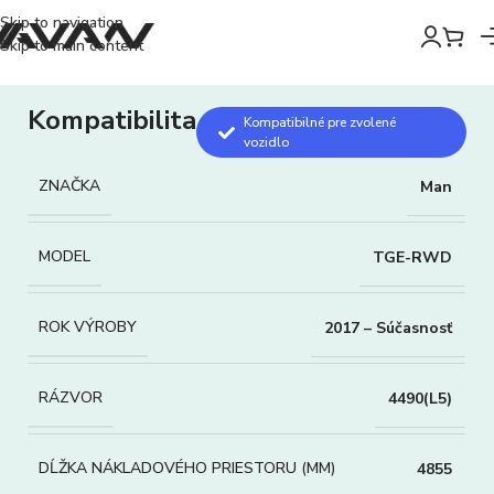
Skip to navigation
Skip to main content
Kompatibilita
Kompatibilné pre zvolené
vozidlo
ZNAČKA
Man
MODEL
TGE-RWD
ROK VÝROBY
2017 – Súčasnosť
RÁZVOR
4490(L5)
DĹŽKA NÁKLADOVÉHO PRIESTORU (MM)
4855