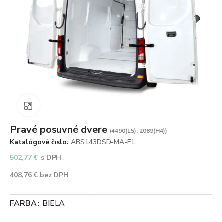
Zväčšiť obrázok
Pravé posuvné dvere
(4490(L5), 2089(H4))
Katalógové číslo:
ABS143DSD-MA-F1
502,77
€
s DPH
408,76
€
bez DPH
FARBA
BIELA