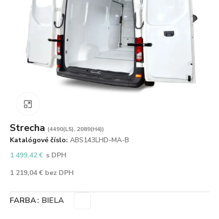
Zväčšiť obrázok
Strecha
(4490(L5), 2089(H4))
Katalógové číslo:
ABS143LHD-MA-B
1 499,42
€
s DPH
1 219,04
€
bez DPH
FARBA
BIELA