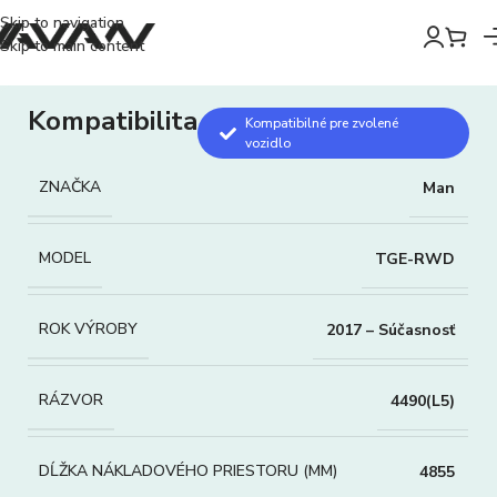
Skip to navigation
Skip to main content
Kompatibilita
Kompatibilné pre zvolené
vozidlo
ZNAČKA
Man
MODEL
TGE-RWD
ROK VÝROBY
2017 – Súčasnosť
RÁZVOR
4490(L5)
DĹŽKA NÁKLADOVÉHO PRIESTORU (MM)
4855