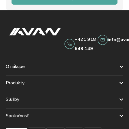
+421 918
info@ava
648 149
O nákupe
Produkty
Služby
Spoločnosť