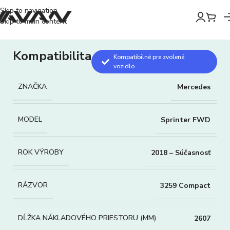
Skip to navigation
Skip to main content
Kompatibilita
Kompatibilné pre zvolené
vozidlo
ZNAČKA
Mercedes
MODEL
Sprinter FWD
ROK VÝROBY
2018 – Súčasnosť
RÁZVOR
3259 Compact
DĹŽKA NÁKLADOVÉHO PRIESTORU (MM)
2607