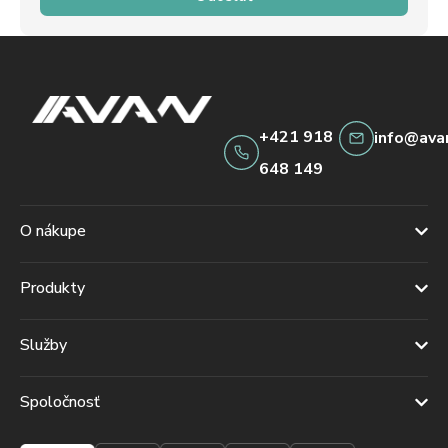
+421 918
info@ava
648 149
O nákupe
Produkty
Služby
Spoločnosť