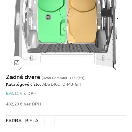
Zväčšiť obrázok
Zadné dvere
(3259 Compact, 1789(H1))
Katalógové číslo:
ABS146LHD-MB-GH
593,11
€
s DPH
482,20
€
bez DPH
FARBA
BIELA