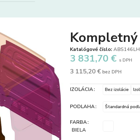
Kompletný
Katalógové číslo:
ABS146L
3 831,70
€
s DPH
3 115,20
€
bez DPH
IZOLÁCIA
Bez izolácie
Izo
PODLAHA
Štandardná podl
FARBA
BIELA