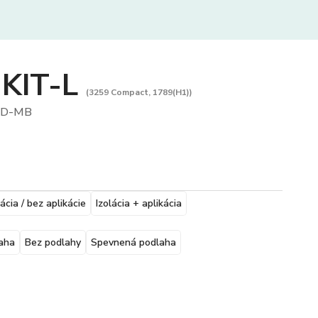
 KIT-L
(3259 Compact, 1789(H1))
HD-MB
lácia / bez aplikácie
Izolácia + aplikácia
aha
Bez podlahy
Spevnená podlaha