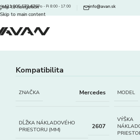
+421 905 573 676
info@avan.sk
Skip to navigation
Po - Pi 8:00 - 17:00
Skip to main content
Kompatibilita
Mercedes
ZNAČKA
MODEL
VÝŠKA
DĹŽKA NÁKLADOVÉHO
2607
NÁKLAD
PRIESTORU (MM)
PRIESTO