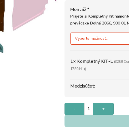
Montáž
*
Prajete si Kompletný Kit namonto
prevádzke Dolná 2066, 900 01 
1×
Kompletný KIT-L
(3259 Co
1789(H1))
Medzisúčet:
-
+