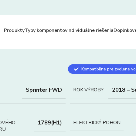
Produkty
Typy komponentov
Individuálne riešenia
Doplnkové
Kompatibilné pre zvolené vo
Sprinter FWD
2018 – S
ROK VÝROBY
1789(H1)
OVÉHO
ELEKTRICKÝ POHON
RU