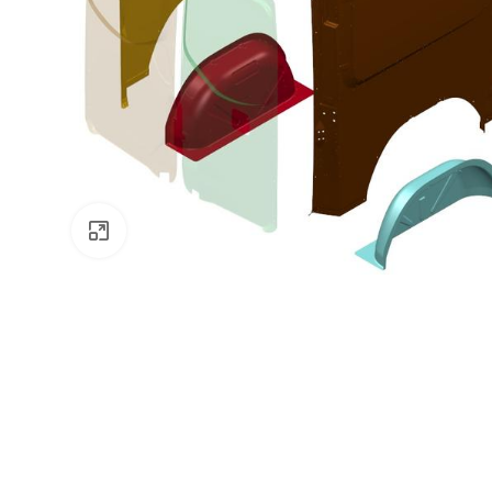
Zväčšiť obrázok