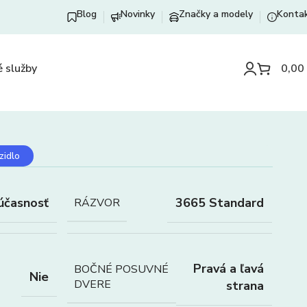
Blog
Novinky
Značky a modely
Konta
 služby
0,00
zidlo
účasnosť
3665 Standard
RÁZVOR
Pravá a ľavá
BOČNÉ POSUVNÉ
Nie
DVERE
strana