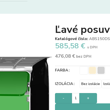
Ľavé posu
Katalógové číslo:
ABS150DS
585,58
€
s DPH
476,08
€
bez DPH
FARBA
IZOLÁCIA
Bez izolácie
Izol
-
+