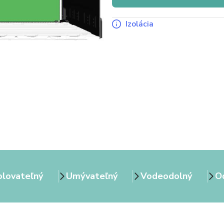
Izolácia
olovateľný
Umývateľný
Vodeodolný
Od