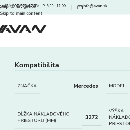
+421 905 573 676
info@avan.sk
Skip to navigation
Po - Pi 8:00 - 17:00
Skip to main content
Kompatibilita
Mercedes
ZNAČKA
MODEL
VÝŠKA
DĹŽKA NÁKLADOVÉHO
3272
NÁKLAD
PRIESTORU (MM)
PRIESTO