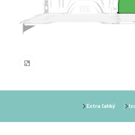
Zväčšiť obrázok
Extra ľahký
Iz