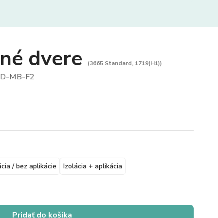
vné dvere
(3665 Standard, 1719(H1))
D-MB-F2
ácia / bez aplikácie
Izolácia + aplikácia
Pridať do košíka