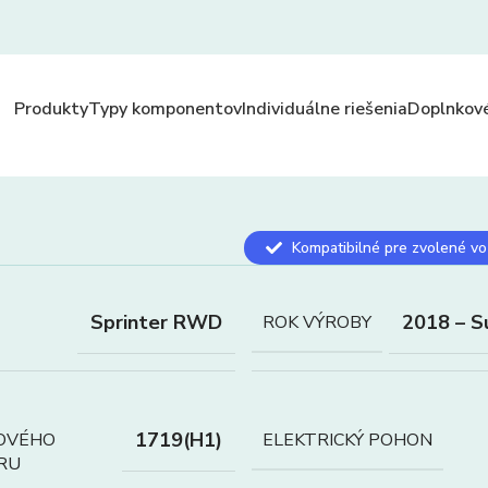
Produkty
Typy komponentov
Individuálne riešenia
Doplnkové
Kompatibilné pre zvolené vo
Sprinter RWD
2018 – S
ROK VÝROBY
1719(H1)
OVÉHO
ELEKTRICKÝ POHON
RU