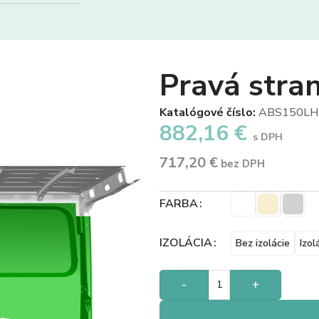
Pravá stra
Katalógové číslo:
ABS150L
882,16
€
s DPH
717,20
€
bez DPH
FARBA
IZOLÁCIA
Bez izolácie
Izol
-
+