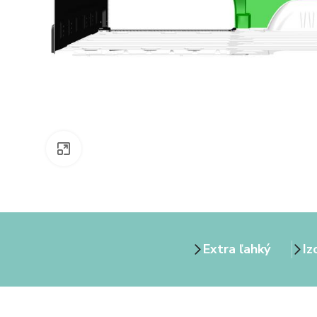
Zväčšiť obrázok
Extra ľahký
Iz