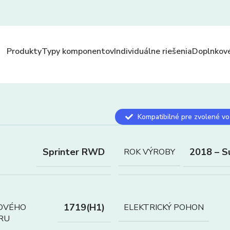
Produkty
Typy komponentov
Individuálne riešenia
Doplnkové
Kompatibilné pre zvolené vo
Sprinter RWD
2018 – S
ROK VÝROBY
1719(H1)
OVÉHO
ELEKTRICKÝ POHON
RU