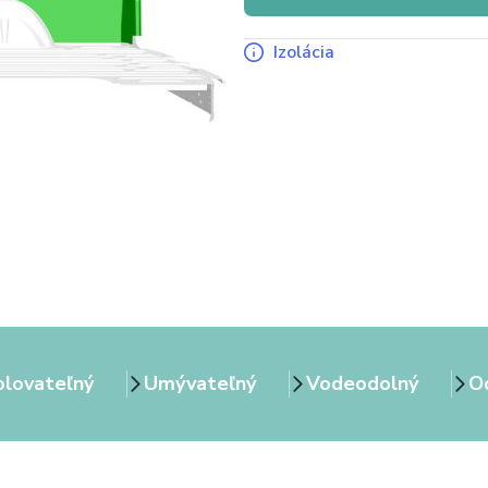
Izolácia
olovateľný
Umývateľný
Vodeodolný
Od