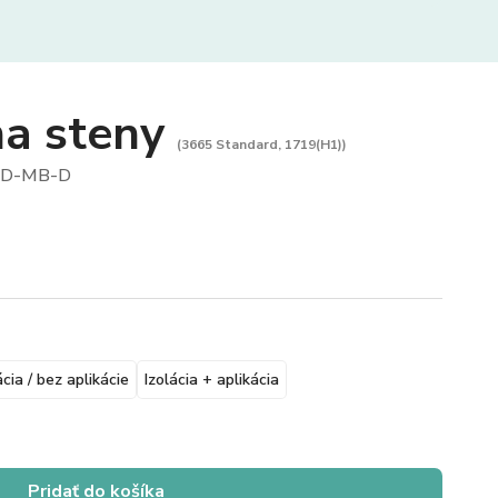
na steny
(3665 Standard, 1719(H1))
HD-MB-D
ácia / bez aplikácie
Izolácia + aplikácia
Pridať do košíka