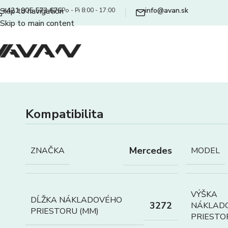
+421 905 573 676
info@avan.sk
Skip to navigation
Po - Pi 8:00 - 17:00
Skip to main content
Kompatibilita
Mercedes
ZNAČKA
MODEL
VÝŠKA
DĹŽKA NÁKLADOVÉHO
3272
NÁKLAD
PRIESTORU (MM)
PRIESTO