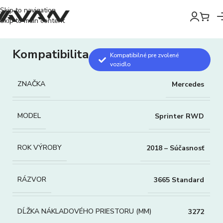
Skip to navigation
Skip to main content
Kompatibilita
Kompatibilné pre zvolené
vozidlo
ZNAČKA
Mercedes
MODEL
Sprinter RWD
ROK VÝROBY
2018 – Súčasnosť
RÁZVOR
3665 Standard
DĹŽKA NÁKLADOVÉHO PRIESTORU (MM)
3272