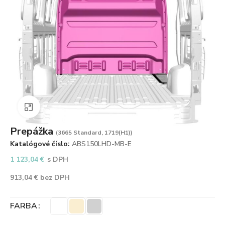
Zväčšiť obrázok
Prepážka
(3665 Standard, 1719(H1))
Katalógové číslo:
ABS150LHD-MB-E
1 123,04
€
s DPH
913,04
€
bez DPH
FARBA