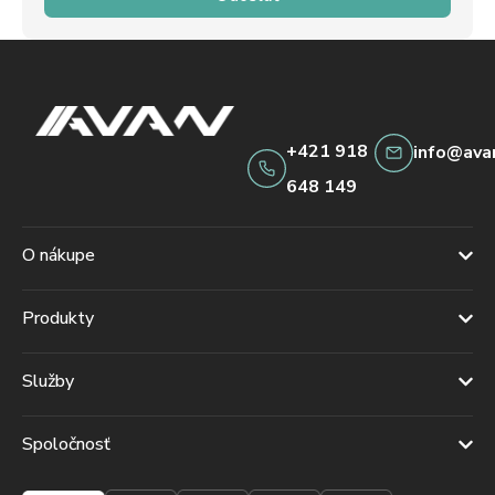
+421 918
info@ava
648 149
O nákupe
Produkty
Služby
Spoločnosť