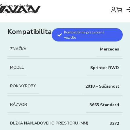
Skip to navigation
Skip to main content
Kompatibilita
Kompatibilné pre zvolené
vozidlo
ZNAČKA
Mercedes
MODEL
Sprinter RWD
ROK VÝROBY
2018 – Súčasnosť
RÁZVOR
3665 Standard
DĹŽKA NÁKLADOVÉHO PRIESTORU (MM)
3272