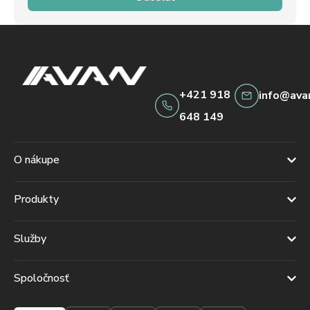
+421 918
info@ava
648 149
O nákupe
Produkty
Služby
Spoločnosť