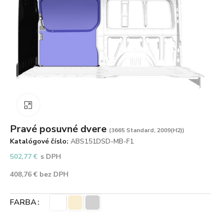
Zväčšiť obrázok
Pravé posuvné dvere
(3665 Standard, 2009(H2))
Katalógové číslo:
ABS151DSD-MB-F1
502,77
€
s DPH
408,76
€
bez DPH
FARBA