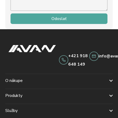
Odoslať
+421 918
info@ava
648 149
O nákupe
Produkty
Služby