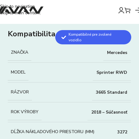
Skip to navigation
Skip to main content
Kompatibilita
Kompatibilné pre zvolené
vozidlo
ZNAČKA
Mercedes
MODEL
Sprinter RWD
RÁZVOR
3665 Standard
ROK VÝROBY
2018 – Súčasnosť
DĹŽKA NÁKLADOVÉHO PRIESTORU (MM)
3272