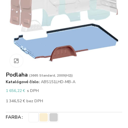
Zväčšiť obrázok
Podlaha
(3665 Standard, 2009(H2))
Katalógové číslo:
ABS151LHD-MB-A
1 656,22
€
s DPH
1 346,52
€
bez DPH
FARBA