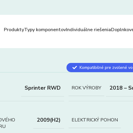
Produkty
Typy komponentov
Individuálne riešenia
Doplnkové
Kompatibilné pre zvolené vo
Sprinter RWD
2018 – S
ROK VÝROBY
2009(H2)
OVÉHO
ELEKTRICKÝ POHON
RU