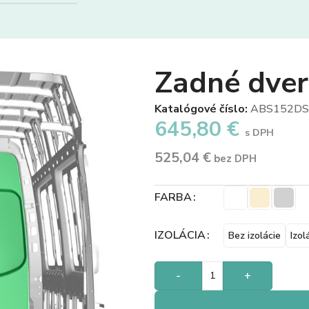
Zadné dve
Katalógové číslo:
ABS152D
645,80
€
s DPH
525,04
€
bez DPH
FARBA
IZOLÁCIA
Bez izolácie
Izol
-
+