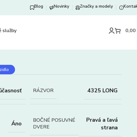
Blog
Novinky
Značky a modely
Konta
 služby
0,00
zidlo
účasnosť
4325 LONG
RÁZVOR
Pravá a ľavá
BOČNÉ POSUVNÉ
Áno
DVERE
strana