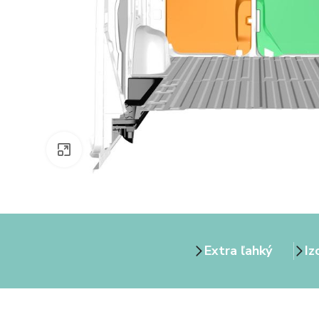
Zväčšiť obrázok
Extra ľahký
Iz