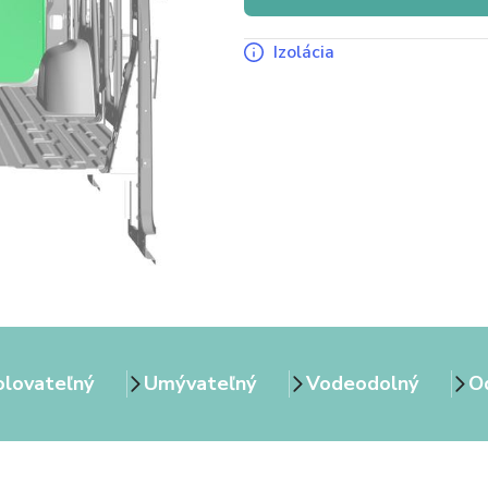
Izolácia
olovateľný
Umývateľný
Vodeodolný
Od