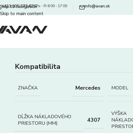
+421 905 573 676
info@avan.sk
Skip to navigation
Po - Pi 8:00 - 17:00
Skip to main content
Kompatibilita
Mercedes
ZNAČKA
MODEL
VÝŠKA
DĹŽKA NÁKLADOVÉHO
4307
NÁKLAD
PRIESTORU (MM)
PRIESTO