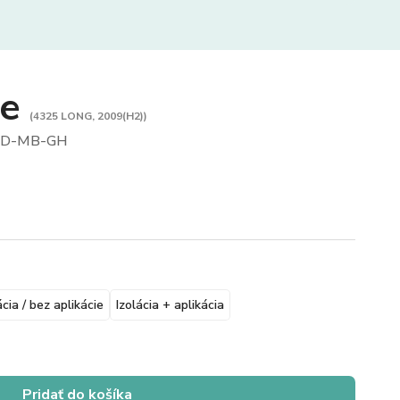
re
(4325 LONG, 2009(H2))
SD-MB-GH
ácia / bez aplikácie
Izolácia + aplikácia
Pridať do košíka