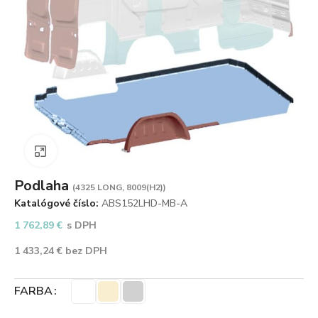
Zväčšiť obrázok
Podlaha
(4325 LONG, 8009(H2))
Katalógové číslo:
ABS152LHD-MB-A
1 762,89
€
s DPH
1 433,24
€
bez DPH
FARBA