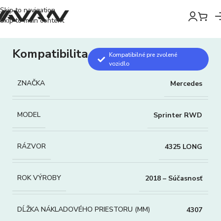
Skip to navigation
Skip to main content
Kompatibilita
Kompatibilné pre zvolené
vozidlo
ZNAČKA
Mercedes
MODEL
Sprinter RWD
RÁZVOR
4325 LONG
ROK VÝROBY
2018 – Súčasnosť
DĹŽKA NÁKLADOVÉHO PRIESTORU (MM)
4307