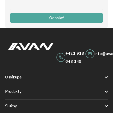
Odoslať
+421 918
info@ava
648 149
O nákupe
Produkty
Služby