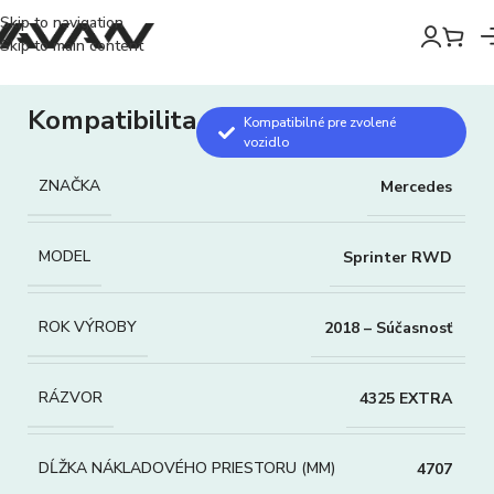
Skip to navigation
Skip to main content
Kompatibilita
Kompatibilné pre zvolené
vozidlo
ZNAČKA
Mercedes
MODEL
Sprinter RWD
ROK VÝROBY
2018 – Súčasnosť
RÁZVOR
4325 EXTRA
DĹŽKA NÁKLADOVÉHO PRIESTORU (MM)
4707