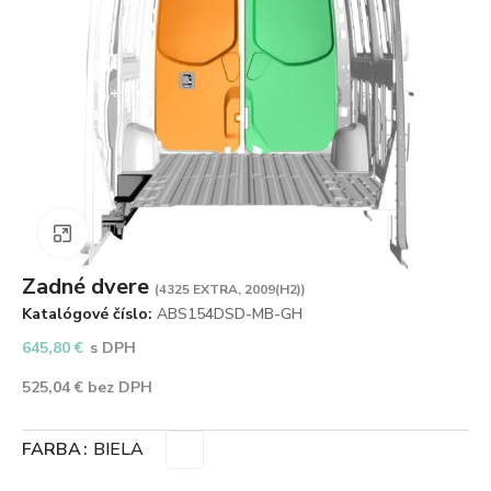
Zväčšiť obrázok
Zadné dvere
(4325 EXTRA, 2009(H2))
Katalógové číslo:
ABS154DSD-MB-GH
645,80
€
s DPH
525,04
€
bez DPH
FARBA
BIELA