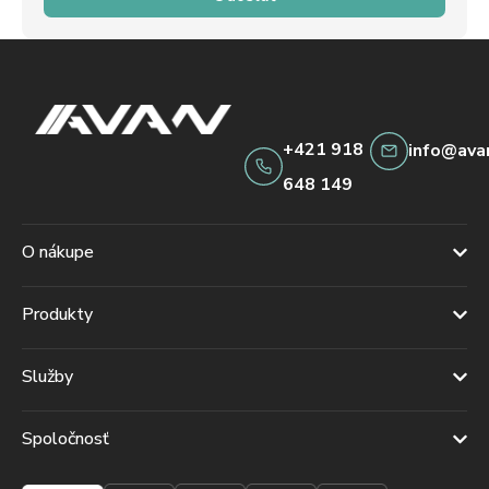
+421 918
info@ava
648 149
O nákupe
Produkty
Služby
Spoločnosť